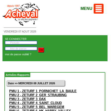
MENU
VENDREDI 07 AOUT 2026
SE CONNECTER
mot de passe oublié ?
Arrivées-Rapports
Date >> MERCREDI 08 JUILLET 2026
PMU 1 - ZETURF 1_PORNICHET_LA_BAULE
PMU 2 - ZETURF 2_GER_STRAUBING
PMU 3 - ZETURF 3_DAX
PMU 4 - ZETURF 4_SAINT_CLOUD
PMU 5 - ZETURF 5_BEL_WAREGEM
PMU 6 - ZETURF 6_HK_HAPPY_VALLEY