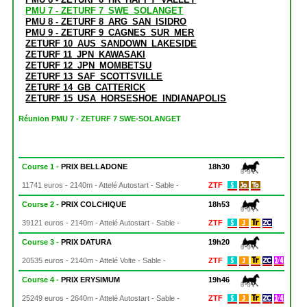
PMU 7 - ZETURF 7_SWE_SOLANGET
PMU 8 - ZETURF 8_ARG_SAN_ISIDRO
PMU 9 - ZETURF 9_CAGNES_SUR_MER
ZETURF 10_AUS_SANDOWN_LAKESIDE
ZETURF 11_JPN_KAWASAKI
ZETURF 12_JPN_MOMBETSU
ZETURF 13_SAF_SCOTTSVILLE
ZETURF 14_GB_CATTERICK
ZETURF 15_USA_HORSESHOE_INDIANAPOLIS
Réunion PMU 7 - ZETURF 7 SWE-SOLANGET
Course 1 -
PRIX BELLADONE
18h30
11741 euros - 2140m - Attelé Autostart - Sable -
ZTF
Course 2 -
PRIX COLCHIQUE
18h53
39121 euros - 2140m - Attelé Autostart - Sable -
ZTF
Course 3 -
PRIX DATURA
19h20
20535 euros - 2140m - Attelé Volte - Sable -
ZTF
Course 4 -
PRIX ERYSIMUM
19h46
25249 euros - 2640m - Attelé Autostart - Sable -
ZTF