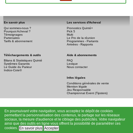
En savoir plus
Les services d'Acheval
Qui sommes-nous ?
Pronostics Quinté+
Pourquoi Acheval ?
Pick 5
Témoignages
Multi
Partenaires
Le Pro de la réunion
Tarifs & abonnement
Programmes - Partants
Arrivées - Rapports
Téléchargements & outils
Aide & abonnements
Bilans & Statistiques Quinté
FAQ
Systèmes Garantis
Lexique
Le Guide du Parieur
Nous contacter
Indice-Cote©
Infos légales
Conditions générales de vente
Mention légale
Jeu Responsable
Championnat Event (Tipsters)
En poursuivant votre navigation, vous acceptez le dépôt de cookies
permettant la personnalisation des contenus, le partage sur les réseaux
sociaux, la mesure d'audience et le ciblage des publicités. Votre navigateur
ainsi que des outils en ligne vous offrent la possibilité de paramétrer ces
cookies.
En savoir plus
Accepter