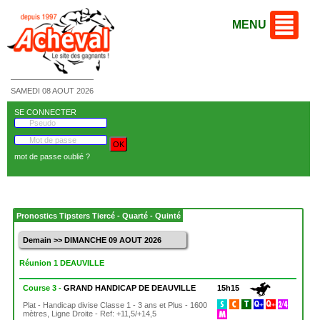
MENU
SAMEDI 08 AOUT 2026
SE CONNECTER
mot de passe oublié ?
Pronostics Tipsters Tiercé - Quarté - Quinté
Demain >> DIMANCHE 09 AOUT 2026
Réunion 1 DEAUVILLE
Course 3 -
GRAND HANDICAP DE DEAUVILLE
15h15
Plat - Handicap divise Classe 1 - 3 ans et Plus - 1600
mètres, Ligne Droite - Ref: +11,5/+14,5