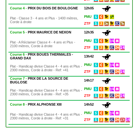
Course 4 -
PRIX DU BOIS DE BOULOGNE
12h05
PMU
Plat - Classe 3 - 4 ans et Plus - 1400 mètres,
Corde à droite
ZTF
Course 5 -
PRIX MAURICE DE NEXON
12h35
PMU
Plat - A Réclamer Classe 4 - 4 ans et Plus -
2100 mètres, Corde à droite
ZTF
Course 6 -
PRIX BOUES THERMALES -
13h42
GRAND DAX
PMU
Plat - Handicap divise Classe 4 - 4 ans et Plus -
2300 mètres, Corde à droite - Ref: +41
ZTF
Course 7 -
PRIX DE LA SOURCE DE
14h17
BUGLOSE
PMU
Plat - Handicap divise Classe 4 - 4 ans et Plus -
2300 mètres, Corde à droite - Ref: +35
ZTF
Course 8 -
PRIX ALPHONSE XIII
14h52
PMU
Plat - Handicap divise Classe 4 - 4 ans et Plus -
2300 mètres, Corde à droite - Ref: +31
ZTF