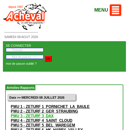
MENU
SAMEDI 08 AOUT 2026
SE CONNECTER
mot de passe oublié ?
Arrivées-Rapports
Date >> MERCREDI 08 JUILLET 2026
PMU 1 - ZETURF 1_PORNICHET_LA_BAULE
PMU 2 - ZETURF 2_GER_STRAUBING
PMU 3 - ZETURF 3_DAX
PMU 4 - ZETURF 4_SAINT_CLOUD
PMU 5 - ZETURF 5_BEL_WAREGEM
PMU 6 - ZETURF 6_HK_HAPPY_VALLEY