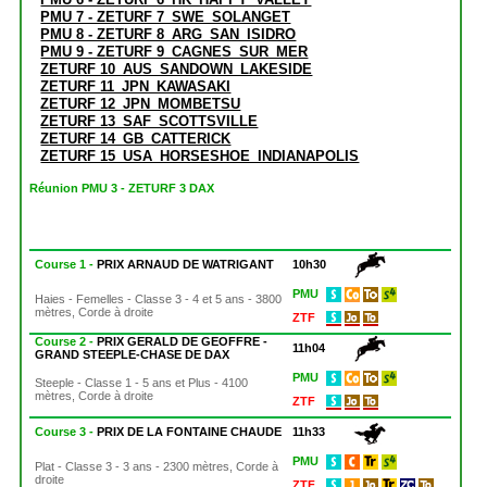
PMU 7 - ZETURF 7_SWE_SOLANGET
PMU 8 - ZETURF 8_ARG_SAN_ISIDRO
PMU 9 - ZETURF 9_CAGNES_SUR_MER
ZETURF 10_AUS_SANDOWN_LAKESIDE
ZETURF 11_JPN_KAWASAKI
ZETURF 12_JPN_MOMBETSU
ZETURF 13_SAF_SCOTTSVILLE
ZETURF 14_GB_CATTERICK
ZETURF 15_USA_HORSESHOE_INDIANAPOLIS
Réunion PMU 3 - ZETURF 3 DAX
Course 1 -
PRIX ARNAUD DE WATRIGANT
10h30
PMU
Haies - Femelles - Classe 3 - 4 et 5 ans - 3800
mètres, Corde à droite
ZTF
Course 2 -
PRIX GERALD DE GEOFFRE -
11h04
GRAND STEEPLE-CHASE DE DAX
PMU
Steeple - Classe 1 - 5 ans et Plus - 4100
mètres, Corde à droite
ZTF
Course 3 -
PRIX DE LA FONTAINE CHAUDE
11h33
PMU
Plat - Classe 3 - 3 ans - 2300 mètres, Corde à
droite
ZTF