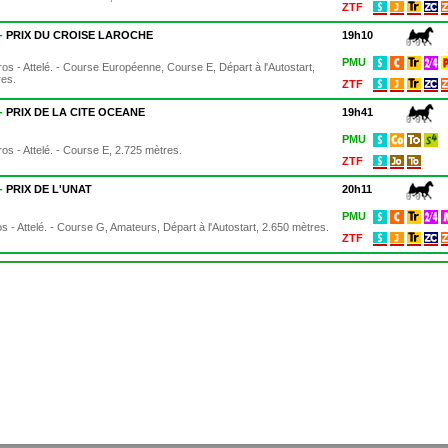
ZTF
 -
PRIX DU CROISE LAROCHE
19h10
PMU
os - Attelé. - Course Européenne, Course E, Départ à l'Autostart,
res.
ZTF
 -
PRIX DE LA CITE OCEANE
19h41
PMU
os - Attelé. - Course E, 2.725 mètres.
ZTF
 -
PRIX DE L'UNAT
20h11
PMU
s - Attelé. - Course G, Amateurs, Départ à l'Autostart, 2.650 mètres.
ZTF