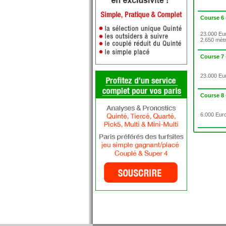
Course 6
23.000 Eur
2.650 mèt
Course 7
23.000 Eur
Course 8
6.000 Euro