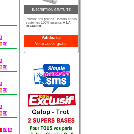
INSCRIPTION GRATUITE
Profitez des pronos Tipsters et des
systèmes 100% garantis
A LA
DEMANDE
Validez ici
Votre accès gratuit