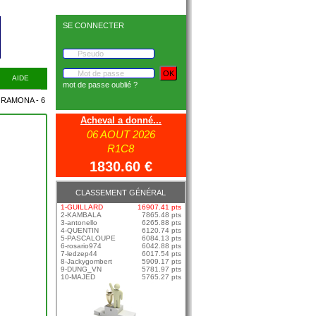
SE CONNECTER
AIDE
mot de passe oublié ?
MONA - 6
Acheval a donné...
06 AOUT 2026
R1C8
1830.60 €
CLASSEMENT GÉNÉRAL
1-GUILLARD
16907.41 pts
2-KAMBALA
7865.48 pts
3-antonello
6265.88 pts
4-QUENTIN
6120.74 pts
5-PASCALOUPE
6084.13 pts
6-rosario974
6042.88 pts
7-ledzep44
6017.54 pts
8-Jackygombert
5909.17 pts
9-DUNG_VN
5781.97 pts
10-MAJED
5765.27 pts