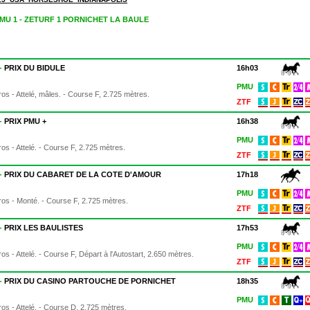
PMU 1 - ZETURF 1 PORNICHET LA BAULE
 -
PRIX DU BIDULE
16h03
PMU
os - Attelé, mâles. - Course F, 2.725 mètres.
ZTF
 -
PRIX PMU +
16h38
PMU
os - Attelé. - Course F, 2.725 mètres.
ZTF
 -
PRIX DU CABARET DE LA COTE D'AMOUR
17h18
PMU
os - Monté. - Course F, 2.725 mètres.
ZTF
 -
PRIX LES BAULISTES
17h53
PMU
os - Attelé. - Course F, Départ à l'Autostart, 2.650 mètres.
ZTF
 -
PRIX DU CASINO PARTOUCHE DE PORNICHET
18h35
PMU
os - Attelé. - Course D, 2.725 mètres.