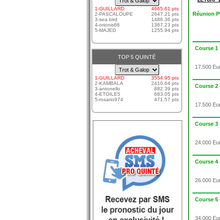
TROT ET RÉGULARITÉ
1-GUILLARD
4665.61 pts
Réunion 
2-PASCALOUPE
2647.21 pts
LES COUPS SURS
3-sea bird
1486.36 pts
4-orionis66
1367.23 pts
5-MAJED
1255.94 pts
LE COUP DE POKER
SMS SIMPLE JACKPOT
Course 1
TOP 5 QUINTÉ
17.500 Eur
1-GUILLARD
3554.95 pts
2-KAMBALA
2410.64 pts
Course 2
3-antonello
882.39 pts
4-ETOILE5
683.05 pts
5-rosario974
471.57 pts
17.500 Eur
Course 3
24.000 Eur
Course 4
26.000 Eur
Course 5
34.000 Eur