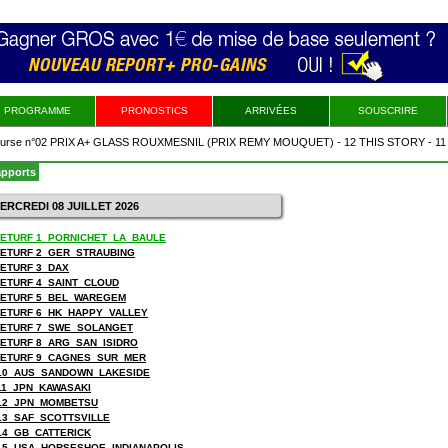
PROGRAMME
PRONOSTICS
ARRIVÉES
SOUSCRIRE
e n°02 PRIX A+ GLASS ROUXMESNIL (PRIX REMY MOUQUET) - 12 THIS STORY - 11 RA
 ELLE ME DIT - 13 VACQUERA - 5 QUEEN DE COEUR - 9 IKORIKA
apports
MERCREDI 08 JUILLET 2026
 ZETURF 1_PORNICHET_LA_BAULE
 ZETURF 2_GER_STRAUBING
 ZETURF 3_DAX
 ZETURF 4_SAINT_CLOUD
 ZETURF 5_BEL_WAREGEM
 ZETURF 6_HK_HAPPY_VALLEY
 ZETURF 7_SWE_SOLANGET
 ZETURF 8_ARG_SAN_ISIDRO
 ZETURF 9_CAGNES_SUR_MER
10_AUS_SANDOWN_LAKESIDE
11_JPN_KAWASAKI
12_JPN_MOMBETSU
13_SAF_SCOTTSVILLE
14_GB_CATTERICK
15_USA_HORSESHOE_INDIANAPOLIS