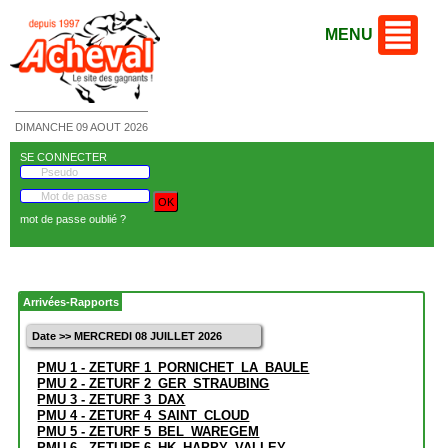
MENU
DIMANCHE 09 AOUT 2026
SE CONNECTER
mot de passe oublié ?
Arrivées-Rapports
Date >> MERCREDI 08 JUILLET 2026
PMU 1 - ZETURF 1_PORNICHET_LA_BAULE
PMU 2 - ZETURF 2_GER_STRAUBING
PMU 3 - ZETURF 3_DAX
PMU 4 - ZETURF 4_SAINT_CLOUD
PMU 5 - ZETURF 5_BEL_WAREGEM
PMU 6 - ZETURF 6_HK_HAPPY_VALLEY