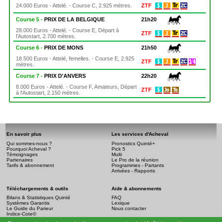
24.000 Euros - Attelé. - Course C, 2.925 mètres.
ZTF
Course 5 -
PRIX DE LA BELGIQUE
21h20
28.000 Euros - Attelé. - Course E, Départ à
ZTF
l'Autostart, 2.700 mètres.
Course 6 -
PRIX DE MONS
21h50
18.500 Euros - Attelé, femelles. - Course E, 2.925
ZTF
mètres.
Course 7 -
PRIX D'ANVERS
22h20
8.000 Euros - Attelé. - Course F, Amateurs, Départ
ZTF
à l'Autostart, 2.150 mètres.
En savoir plus
Les services d'Acheval
Qui sommes-nous ?
Pronostics Quinté+
Pourquoi Acheval ?
Pick 5
Témoignages
Multi
Partenaires
Le Pro de la réunion
Tarifs & abonnement
Programmes - Partants
Arrivées - Rapports
Téléchargements & outils
Aide & abonnements
Bilans & Statistiques Quinté
FAQ
Systèmes Garantis
Lexique
Le Guide du Parieur
Nous contacter
Indice-Cote©