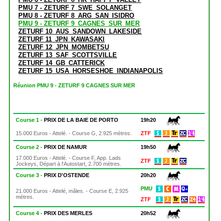
PMU 7 - ZETURF 7_SWE_SOLANGET
PMU 8 - ZETURF 8_ARG_SAN_ISIDRO
PMU 9 - ZETURF 9_CAGNES_SUR_MER
ZETURF 10_AUS_SANDOWN_LAKESIDE
ZETURF 11_JPN_KAWASAKI
ZETURF 12_JPN_MOMBETSU
ZETURF 13_SAF_SCOTTSVILLE
ZETURF 14_GB_CATTERICK
ZETURF 15_USA_HORSESHOE_INDIANAPOLIS
Réunion PMU 9 - ZETURF 9 CAGNES SUR MER
Course 1 -
PRIX DE LA BAIE DE PORTO
19h20
15.000 Euros - Attelé. - Course G, 2.925 mètres.
ZTF
Course 2 -
PRIX DE NAMUR
19h50
17.000 Euros - Attelé. - Course F, App. Lads
ZTF
Jockeys, Départ à l'Autostart, 2.700 mètres.
Course 3 -
PRIX D'OSTENDE
20h20
PMU
21.000 Euros - Attelé, mâles. - Course E, 2.925
mètres.
ZTF
Course 4 -
PRIX DES MERLES
20h52