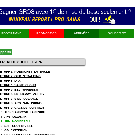
PROGRAMME
PRONOSTICS
ARRIVÉES
SOUSCRIRE
apports
MERCREDI 08 JUILLET 2026
 ZETURF 1_PORNICHET_LA_BAULE
 ZETURF 2_GER_STRAUBING
 ZETURF 3_DAX
 ZETURF 4_SAINT_CLOUD
 ZETURF 5_BEL_WAREGEM
 ZETURF 6_HK_HAPPY_VALLEY
 ZETURF 7_SWE_SOLANGET
 ZETURF 8_ARG_SAN_ISIDRO
 ZETURF 9_CAGNES_SUR_MER
10_AUS_SANDOWN_LAKESIDE
11_JPN_KAWASAKI
12_JPN_MOMBETSU
13_SAF_SCOTTSVILLE
14_GB_CATTERICK
15_USA_HORSESHOE_INDIANAPOLIS