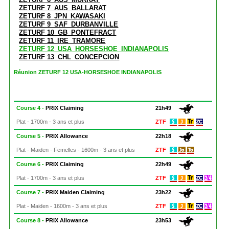
ZETURF 7_AUS_BALLARAT
ZETURF 8_JPN_KAWASAKI
ZETURF 9_SAF_DURBANVILLE
ZETURF 10_GB_PONTEFRACT
ZETURF 11_IRE_TRAMORE
ZETURF 12_USA_HORSESHOE_INDIANAPOLIS
ZETURF 13_CHL_CONCEPCION
Réunion ZETURF 12 USA-HORSESHOE INDIANAPOLIS
Course 4 -
PRIX Claiming
21h49
Plat - 1700m - 3 ans et plus
ZTF
Course 5 -
PRIX Allowance
22h18
Plat - Maiden - Femelles - 1600m - 3 ans et plus
ZTF
Course 6 -
PRIX Claiming
22h49
Plat - 1700m - 3 ans et plus
ZTF
Course 7 -
PRIX Maiden Claiming
23h22
Plat - Maiden - 1600m - 3 ans et plus
ZTF
Course 8 -
PRIX Allowance
23h53