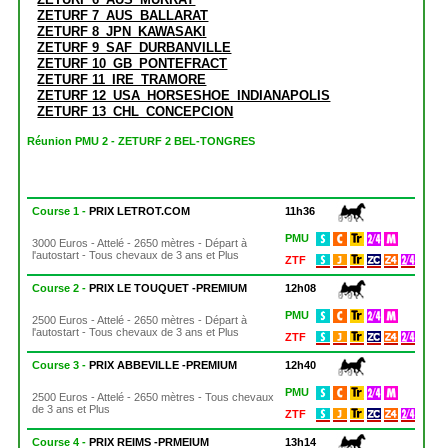
ZETURF 7_AUS_BALLARAT
ZETURF 8_JPN_KAWASAKI
ZETURF 9_SAF_DURBANVILLE
ZETURF 10_GB_PONTEFRACT
ZETURF 11_IRE_TRAMORE
ZETURF 12_USA_HORSESHOE_INDIANAPOLIS
ZETURF 13_CHL_CONCEPCION
Réunion PMU 2 - ZETURF 2 BEL-TONGRES
Course 1 -
PRIX LETROT.COM
11h36
PMU
3000 Euros - Attelé - 2650 mètres - Départ à
l'autostart - Tous chevaux de 3 ans et Plus
ZTF
Course 2 -
PRIX LE TOUQUET -PREMIUM
12h08
PMU
2500 Euros - Attelé - 2650 mètres - Départ à
l'autostart - Tous chevaux de 3 ans et Plus
ZTF
Course 3 -
PRIX ABBEVILLE -PREMIUM
12h40
PMU
2500 Euros - Attelé - 2650 mètres - Tous chevaux
de 3 ans et Plus
ZTF
Course 4 -
PRIX REIMS -PRMEIUM
13h14