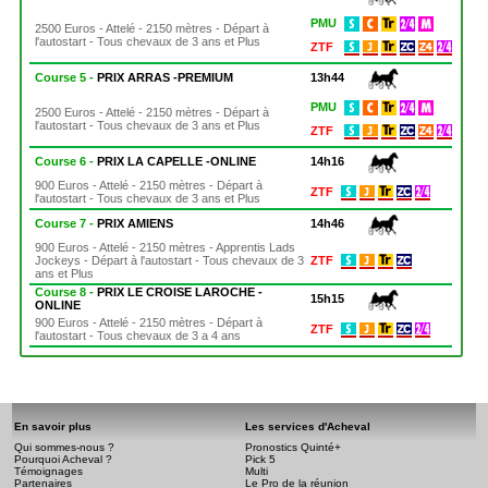
PMU
2500 Euros - Attelé - 2150 mètres - Départ à
l'autostart - Tous chevaux de 3 ans et Plus
ZTF
Course 5 -
PRIX ARRAS -PREMIUM
13h44
PMU
2500 Euros - Attelé - 2150 mètres - Départ à
l'autostart - Tous chevaux de 3 ans et Plus
ZTF
Course 6 -
PRIX LA CAPELLE -ONLINE
14h16
900 Euros - Attelé - 2150 mètres - Départ à
ZTF
l'autostart - Tous chevaux de 3 ans et Plus
Course 7 -
PRIX AMIENS
14h46
900 Euros - Attelé - 2150 mètres - Apprentis Lads
Jockeys - Départ à l'autostart - Tous chevaux de 3
ZTF
ans et Plus
Course 8 -
PRIX LE CROISE LAROCHE -
15h15
ONLINE
900 Euros - Attelé - 2150 mètres - Départ à
ZTF
l'autostart - Tous chevaux de 3 a 4 ans
En savoir plus
Les services d'Acheval
Qui sommes-nous ?
Pronostics Quinté+
Pourquoi Acheval ?
Pick 5
Témoignages
Multi
Partenaires
Le Pro de la réunion