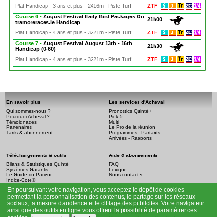
Plat Handicap - 3 ans et plus - 2416m - Piste Turf
ZTF
Course 6 -
August Festival Early Bird Packages On
21h00
tramoreraces.ie Handicap
Plat Handicap - 4 ans et plus - 3221m - Piste Turf
ZTF
Course 7 -
August Festival August 13th - 16th
21h30
Handicap (0-60)
Plat Handicap - 4 ans et plus - 3221m - Piste Turf
ZTF
En savoir plus
Les services d'Acheval
Qui sommes-nous ?
Pronostics Quinté+
Pourquoi Acheval ?
Pick 5
Témoignages
Multi
Partenaires
Le Pro de la réunion
Tarifs & abonnement
Programmes - Partants
Arrivées - Rapports
Téléchargements & outils
Aide & abonnements
Bilans & Statistiques Quinté
FAQ
Systèmes Garantis
Lexique
Le Guide du Parieur
Nous contacter
Indice-Cote©
En poursuivant votre navigation, vous acceptez le dépôt de cookies
Infos légales
permettant la personnalisation des contenus, le partage sur les réseaux
Conditions générales de vente
sociaux, la mesure d'audience et le ciblage des publicités. Votre navigateur
Mention légale
ainsi que des outils en ligne vous offrent la possibilité de paramétrer ces
Jeu Responsable