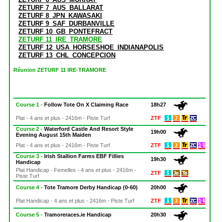
ZETURF 7_AUS_BALLARAT
ZETURF 8_JPN_KAWASAKI
ZETURF 9_SAF_DURBANVILLE
ZETURF 10_GB_PONTEFRACT
ZETURF 11_IRE_TRAMORE
ZETURF 12_USA_HORSESHOE_INDIANAPOLIS
ZETURF 13_CHL_CONCEPCION
Réunion ZETURF 11 IRE-TRAMORE
Course 1 -
Follow Tote On X Claiming Race
18h27
Plat - 4 ans et plus - 2416m - Piste Turf
ZTF
Course 2 -
Waterford Castle And Resort Style
19h00
Evening August 15th Maiden
Plat - 4 ans et plus - 2416m - Piste Turf
ZTF
Course 3 -
Irish Stallion Farms EBF Fillies
19h30
Handicap
Plat Handicap - Femelles - 4 ans et plus - 2416m -
ZTF
Piste Turf
Course 4 -
Tote Tramore Derby Handicap (0-60)
20h00
Plat Handicap - 4 ans et plus - 2416m - Piste Turf
ZTF
Course 5 -
Tramoreraces.ie Handicap
20h30