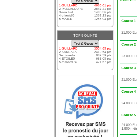
TROT ET RÉGULARITÉ
1-GUILLARD
4665.61 pts
2-PASCALOUPE
2647.21 pts
LES COUPS SURS
3-sea bird
1486.36 pts
4-orionis66
1367.23 pts
5-MAJED
1255.94 pts
LE COUP DE POKER
Course 1
SMS SIMPLE JACKPOT
21.000 Eur
TOP 5 QUINTÉ
Course 2
1-GUILLARD
3554.95 pts
2-KAMBALA
2410.64 pts
3-antonello
882.39 pts
23.000 Eur
4-ETOILE5
683.05 pts
5-rosario974
471.57 pts
Course 3
21.000 Eur
Course 4
24.000 Eur
Course 5
24.000 Eur
1.800 mèt