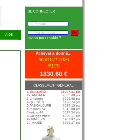
SE CONNECTER
AIDE
mot de passe oublié ?
Acheval a donné...
06 AOUT 2026
R1C8
1830.60 €
CLASSEMENT GÉNÉRAL
1-GUILLARD
16907.41 pts
2-KAMBALA
7865.48 pts
3-antonello
6265.88 pts
4-QUENTIN
6120.74 pts
5-PASCALOUPE
6084.13 pts
6-rosario974
6042.88 pts
7-ledzep44
6017.54 pts
8-Jackygombert
5909.17 pts
9-DUNG_VN
5781.97 pts
10-MAJED
5765.27 pts