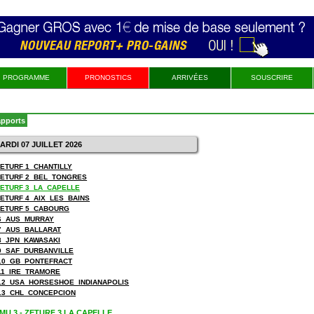
PROGRAMME
PRONOSTICS
ARRIVÉES
SOUSCRIRE
apports
MARDI 07 JUILLET 2026
ZETURF 1_CHANTILLY
 ZETURF 2_BEL_TONGRES
 ZETURF 3_LA_CAPELLE
 ZETURF 4_AIX_LES_BAINS
 ZETURF 5_CABOURG
6_AUS_MURRAY
7_AUS_BALLARAT
8_JPN_KAWASAKI
9_SAF_DURBANVILLE
10_GB_PONTEFRACT
11_IRE_TRAMORE
12_USA_HORSESHOE_INDIANAPOLIS
13_CHL_CONCEPCION
MU 3 - ZETURF 3 LA CAPELLE