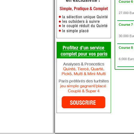
Course 6
27.000 Eur
Course 7
30.000 Eur
Course 8
6.000 Euro