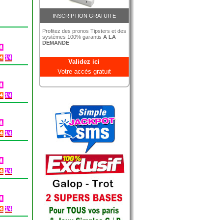
INSCRIPTION GRATUITE
Profitez des pronos Tipsters et des
systèmes 100% garantis
A LA
DEMANDE
Validez ici
Votre accès gratuit