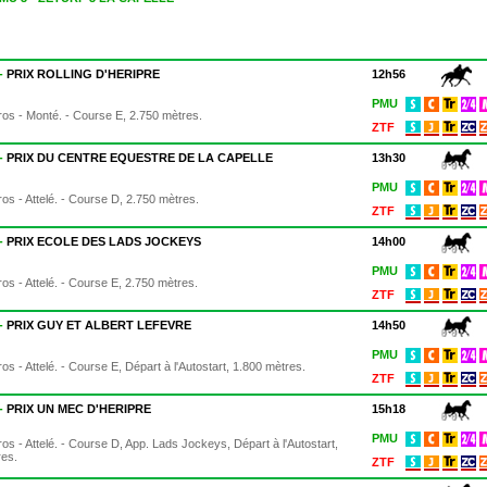
 -
PRIX ROLLING D'HERIPRE
12h56
PMU
os - Monté. - Course E, 2.750 mètres.
ZTF
 -
PRIX DU CENTRE EQUESTRE DE LA CAPELLE
13h30
PMU
os - Attelé. - Course D, 2.750 mètres.
ZTF
 -
PRIX ECOLE DES LADS JOCKEYS
14h00
PMU
os - Attelé. - Course E, 2.750 mètres.
ZTF
 -
PRIX GUY ET ALBERT LEFEVRE
14h50
PMU
os - Attelé. - Course E, Départ à l'Autostart, 1.800 mètres.
ZTF
 -
PRIX UN MEC D'HERIPRE
15h18
PMU
os - Attelé. - Course D, App. Lads Jockeys, Départ à l'Autostart,
res.
ZTF