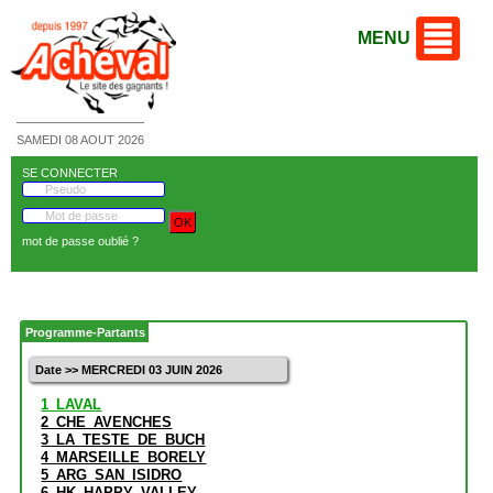
MENU
SAMEDI 08 AOUT 2026
SE CONNECTER
mot de passe oublié ?
Programme-Partants
Date >> MERCREDI 03 JUIN 2026
1_LAVAL
2_CHE_AVENCHES
3_LA_TESTE_DE_BUCH
4_MARSEILLE_BORELY
5_ARG_SAN_ISIDRO
6_HK_HAPPY_VALLEY