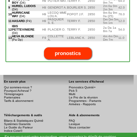
8
H
9
POTIER MAT.
TERRY F.
2850
64.0
BOY
(D4)
9m 7m
HURIEL LUDOIS
2m 0a 0m
9
H
9
GENDROT A.
BOURLIER S.
2850
42.0
(D4)
2m 3m
HURRICANE
LECOQ MME
9m 8a 9m
10
H
9
POPOT J.F.
2850
76.0
WAY
(D4)
LOU A.
0a (25)
PASQUIER
Dm Dm 5m
11
HASARD
(P4)
H
9
TERRY F.
2850
12.0
S. E.
5m 1m
IBIS
2a Da 1a
12
PETTEVINIERE
H
8
PLACIER O.
TERRY F.
2850
54.0
8m 7a
(D4)
HEVA BLONDE
COLLETTE
4m 4m Dm
13
F
9
LEBLANC K.
2850
11.0
(Pa Dp)
A.
Dm 7m
pronostics
En savoir plus
Les services d'Acheval
Qui sommes-nous ?
Pronostics Quinté+
Pourquoi Acheval ?
Pick 5
Témoignages
Multi
Partenaires
Le Pro de la réunion
Tarifs & abonnement
Programmes - Partants
Arrivées - Rapports
Téléchargements & outils
Aide & abonnements
Bilans & Statistiques Quinté
FAQ
Systèmes Garantis
Lexique
Le Guide du Parieur
Nous contacter
Indice-Cote©