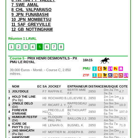
7_SWE_AMAL
8_CHL_VALPARAISO
9_JPN_FUNABASHI
10_JPN_MOMBETSU
11_SAF_GREYVILLE
12_GB_NOTTINGHAM
Réunion 1 LAVAL
1
2
3
4
5
6
7
8
Course 5 -
PRIX HENRI DESMONTILS - PX
16h15
PMU LE ROYAL
PMU
39.000 Euros - Monté. - Course C, 2.850
mètres.
ZTF
NOM
EC
S
A
JOCKEY
ENTRAINEUR
DISTANCE
MUSIQUE
COTE
BERTR MME
Dm 2a 7m
1
JOLYDOLE
F
7
RAFFIN E.
2850
4.7
F.F.
3a 2a
HOLD THE LINE
2m 1m 1m
2
H
9
ROCHARD B.
LELIEVRE E.
2850
4.9
(Pa Dp)
1m 6m
JINGLE DELO
RAFFEGEAU
5m 9m 3m
3
H
7
RICART J. Y.
2850
10.0
(D4)
J.P.
2m 3m
FOREVER
FRECELLE
BETHOUART
Da 6m 0a
4
H
11
2850
107.0
D'ARIANE
CL.
D.
6a 7m
HUMOUR FESTIF
PLOQUIN
7m 7m 2m
5
H
9
BAILLON J.J.
2850
15.0
(D4)
PAU. PH.
4m 5m
ICARE DE
Dm 6a 7a
6
H
8
LENAIN G.
BUSNEL K.
2850
71.0
PHYT'S
(Dp)
Da 5m
JAG MAHCATH
4m 2m Dm
7
H
7
MOTTIER M.
JOSEPH B.
2850
2.9
(Pa Dp)
2m 1m
HANDSOME
6m 6m Dm