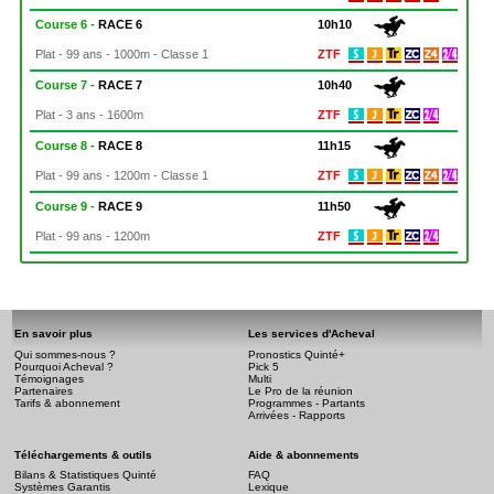
Course 6 -
RACE 6
10h10
Plat - 99 ans - 1000m - Classe 1
ZTF
Course 7 -
RACE 7
10h40
Plat - 3 ans - 1600m
ZTF
Course 8 -
RACE 8
11h15
Plat - 99 ans - 1200m - Classe 1
ZTF
Course 9 -
RACE 9
11h50
Plat - 99 ans - 1200m
ZTF
En savoir plus
Les services d'Acheval
Qui sommes-nous ?
Pronostics Quinté+
Pourquoi Acheval ?
Pick 5
Témoignages
Multi
Partenaires
Le Pro de la réunion
Tarifs & abonnement
Programmes - Partants
Arrivées - Rapports
Téléchargements & outils
Aide & abonnements
Bilans & Statistiques Quinté
FAQ
Systèmes Garantis
Lexique