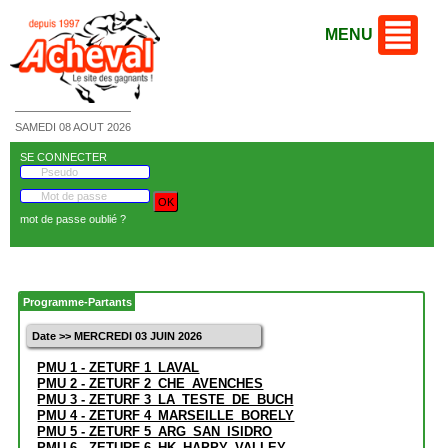
MENU
SAMEDI 08 AOUT 2026
SE CONNECTER
mot de passe oublié ?
Programme-Partants
Date >> MERCREDI 03 JUIN 2026
PMU 1 - ZETURF 1_LAVAL
PMU 2 - ZETURF 2_CHE_AVENCHES
PMU 3 - ZETURF 3_LA_TESTE_DE_BUCH
PMU 4 - ZETURF 4_MARSEILLE_BORELY
PMU 5 - ZETURF 5_ARG_SAN_ISIDRO
PMU 6 - ZETURF 6_HK_HAPPY_VALLEY