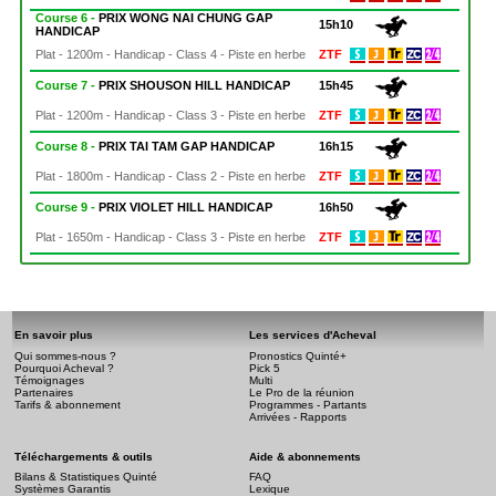
Course 6 -
PRIX WONG NAI CHUNG GAP
15h10
HANDICAP
Plat - 1200m - Handicap - Class 4 - Piste en herbe
ZTF
Course 7 -
PRIX SHOUSON HILL HANDICAP
15h45
Plat - 1200m - Handicap - Class 3 - Piste en herbe
ZTF
Course 8 -
PRIX TAI TAM GAP HANDICAP
16h15
Plat - 1800m - Handicap - Class 2 - Piste en herbe
ZTF
Course 9 -
PRIX VIOLET HILL HANDICAP
16h50
Plat - 1650m - Handicap - Class 3 - Piste en herbe
ZTF
En savoir plus
Les services d'Acheval
Qui sommes-nous ?
Pronostics Quinté+
Pourquoi Acheval ?
Pick 5
Témoignages
Multi
Partenaires
Le Pro de la réunion
Tarifs & abonnement
Programmes - Partants
Arrivées - Rapports
Téléchargements & outils
Aide & abonnements
Bilans & Statistiques Quinté
FAQ
Systèmes Garantis
Lexique