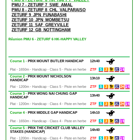
PMU 7 - ZETURF 7_SWE_AMAL
PMU 8 - ZETURF 8_CHL_VALPARAISO
ZETURF 9_JPN_FUNABASHI
ZETURF 10_JPN_MOMBETSU
ZETURF 11_SAF_GREYVILLE
ZETURF 12_GB_NOTTINGHAM
Réunion PMU 6 - ZETURF 6 HK-HAPPY VALLEY
Course 1 -
PRIX MOUNT BUTLER HANDICAP
12h40
Plat - 1650m - Handicap - Class 5 - Piste en herbe
ZTF
Course 2 -
PRIX MOUNT NICHOLSON
13h10
HANDICAP
Plat - 1200m - Handicap - Class 5 - Piste en herbe
ZTF
Course 3 -
PRIX WONG NAI CHUNG GAP
13h40
HANDICAP
Plat - 1200m - Handicap - Class 4 - Piste en herbe
ZTF
Course 4 -
PRIX MIDDLE GAP HANDICAP
14h10
Plat - 1650m - Handicap - Class 4 - Piste en herbe
ZTF
Course 5 -
PRIX THE CRICKET CLUB VALLEY
14h40
STAKES (HANDICAP)
Plat - 1200m - Handicap - Class 4 - Piste en herbe
ZTF