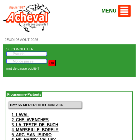
MENU
JEUDI 06 AOUT 2026
SE CONNECTER
mot de passe oublié ?
Programme-Partants
Date >> MERCREDI 03 JUIN 2026
1_LAVAL
2_CHE_AVENCHES
3_LA_TESTE_DE_BUCH
4_MARSEILLE_BORELY
5_ARG_SAN_ISIDRO
6_HK_HAPPY_VALLEY