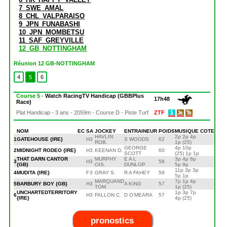
7_SWE_AMAL
8_CHL_VALPARAISO
9_JPN_FUNABASHI
10_JPN_MOMBETSU
11_SAF_GREYVILLE
12_GB_NOTTINGHAM
Réunion 12 GB-NOTTINGHAM
4
5
6
Course 5 -
Watch RacingTV Handicap (GBBPlus
17h48
Race)
Plat Handicap - 3 ans - 2059m - Course D - Piste Turf
ZTF
NOM
EC
S
A
JOCKEY
ENTRAINEUR
POIDS
MUSIQUE
COTE
HAVLIN
2p 2p 4p
1
GATEHOUSE {IRE}
H
3
S WOODS
62
ROB.
1p (25)
GEORGE
4p 10p
2
MIDNIGHT RODEO {IRE}
H
3
KEENAN D.
60
SCOTT
(25) 1p 1p
THAT DARN CANTOR
MURPHY
E A L
3p 4p 6p
3
H
3
58
{GB}
OIS.
DUNLOP
5p 9p
11p 3p 3p
4
MUDITA {IRE}
F
3
GRAY S.
R A FAHEY
58
5p 1p
MARQUAND
7p 1p 4p
5
BARBURY BOY {GB}
H
3
A KING
57
TOM
1p (25)
UNCHARTEDTERRITORY
1p 3p 7p
6
H
3
FALLON C.
D O'MEARA
57
{IRE}
4p (25)
pronostics