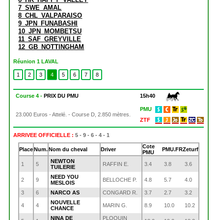
7_SWE_AMAL
8_CHL_VALPARAISO
9_JPN_FUNABASHI
10_JPN_MOMBETSU
11_SAF_GREYVILLE
12_GB_NOTTINGHAM
Réunion 1 LAVAL
1
2
3
4
5
6
7
8
Course 4 -
PRIX DU PMU
15h40
PMU
23.000 Euros - Attelé. - Course D, 2.850 mètres.
ZTF
ARRIVEE OFFICIELLE :
5 - 9 - 6 - 4 - 1
Cote
Place
Num.
Nom du cheval
Driver
PMU.FR
Zeturf
PMU
NEWTON
1
5
RAFFIN E.
3.4
3.8
3.6
TUILERIE
NEED YOU
2
9
BELLOCHE P.
4.8
5.7
4.0
MESLOIS
3
6
NARCO AS
CONGARD R.
3.7
2.7
3.2
NOUVELLE
4
4
MARIN G.
8.9
10.0
10.2
CHANCE
NINA DE
PLOQUIN