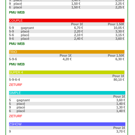
5
placé
1,40 €
2,10 €
9
placé
1,50 €
2,25 €
6
placé
1,50 €
2,25 €
PMU WEB
COUPLE
Pour 1€
Pour 1.50€
5-9
gagnant
6,70 €
10,05 €
5-9
placé
2,20 €
3,30 €
5-6
placé
2,10 €
3,15 €
9-6
placé
2,40 €
3,60 €
PMU WEB
TRIO
Pour 1€
Pour 1.50€
5-9-6
4,20 €
6,30 €
PMU WEB
SUPER 4
Pour 1€
5-9-6-4
80,10 €
ZETURF
SIMPLE
Pour 1€
5
gagnant
3,60 €
5
placé
1,40 €
9
placé
1,30 €
6
placé
1,40 €
ZETURF
ZSHOW
Pour 1€
9
3,70 €