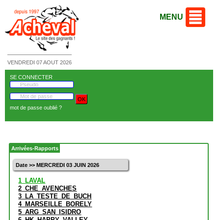
MENU
VENDREDI 07 AOUT 2026
SE CONNECTER
mot de passe oublié ?
Arrivées-Rapports
Date >> MERCREDI 03 JUIN 2026
1_LAVAL
2_CHE_AVENCHES
3_LA_TESTE_DE_BUCH
4_MARSEILLE_BORELY
5_ARG_SAN_ISIDRO
6_HK_HAPPY_VALLEY