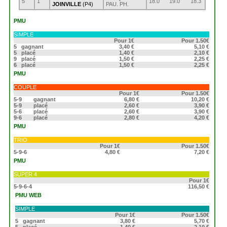
5
1
18.0
19.0
18.3
JOINVILLE
(P4)
PAU. PH.
PMU
SIMPLE
Pour 1€
Pour 1.50€
5
gagnant
3,40 €
5,10 €
5
placé
1,40 €
2,10 €
9
placé
1,50 €
2,25 €
6
placé
1,50 €
2,25 €
PMU
COUPLE
Pour 1€
Pour 1.50€
5-9
gagnant
6,80 €
10,20 €
5-9
placé
2,60 €
3,90 €
5-6
placé
2,60 €
3,90 €
9-6
placé
2,80 €
4,20 €
PMU
TRIO
Pour 1€
Pour 1.50€
5-9-6
4,80 €
7,20 €
PMU
SUPER 4
Pour 1€
5-9-6-4
116,50 €
PMU WEB
SIMPLE
Pour 1€
Pour 1.50€
5
gagnant
3,80 €
5,70 €