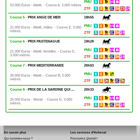
PMU
53.000 Euros - Attelé. - Course A, 3.000 mètres.
ZTF
Course 5 -
PRIX ANGE DE MER
18h55
PMU
21.000 Euros - Attelé, mâles. - Course E, 3.000
mètres.
ZTF
Course 6 -
PRIX PASTENAGUE
19h29
PMU
21.000 Euros - Attelé, femelles. - Course E,
3.000 mètres.
ZTF
Course 7 -
PRIX MEDITERRANEE
20h03
PMU
30.000 Euros - Attelé. - Course B, 3.000
mètres.
ZTF
Course 8 -
PRIX DE LA SARDINE QUI ...
20h33
PMU
25.000 Euros - Monté. - Course G, 3.000
mètres.
ZTF
En savoir plus
Les services d'Acheval
Qui sommes-nous ?
Pronostics Quinté+