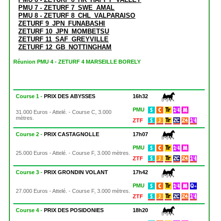
PMU 7 - ZETURF 7_SWE_AMAL
PMU 8 - ZETURF 8_CHL_VALPARAISO
ZETURF 9_JPN_FUNABASHI
ZETURF 10_JPN_MOMBETSU
ZETURF 11_SAF_GREYVILLE
ZETURF 12_GB_NOTTINGHAM
Réunion PMU 4 - ZETURF 4 MARSEILLE BORELY
Course 1 -
PRIX DES ABYSSES
16h32
PMU
31.000 Euros - Attelé. - Course C, 3.000
mètres.
ZTF
Course 2 -
PRIX CASTAGNOLLE
17h07
PMU
25.000 Euros - Attelé. - Course F, 3.000 mètres.
ZTF
Course 3 -
PRIX GRONDIN VOLANT
17h42
PMU
27.000 Euros - Attelé. - Course F, 3.000 mètres.
ZTF
Course 4 -
PRIX DES POSIDONIES
18h20