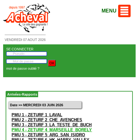
MENU
VENDREDI 07 AOUT 2026
SE CONNECTER
mot de passe oublié ?
Arrivées-Rapports
Date >> MERCREDI 03 JUIN 2026
PMU 1 - ZETURF 1_LAVAL
PMU 2 - ZETURF 2_CHE_AVENCHES
PMU 3 - ZETURF 3_LA_TESTE_DE_BUCH
PMU 4 - ZETURF 4_MARSEILLE_BORELY
PMU 5 - ZETURF 5_ARG_SAN_ISIDRO
PMU 6 - ZETURF 6_HK_HAPPY_VALLEY