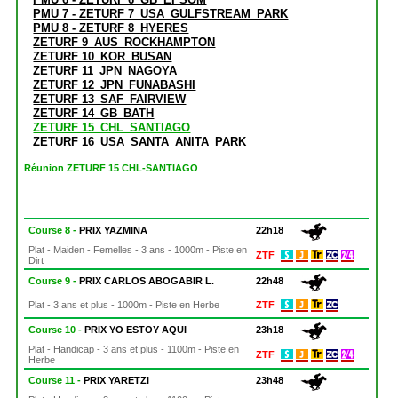
PMU 7 - ZETURF 7_USA_GULFSTREAM_PARK
PMU 8 - ZETURF 8_HYERES
ZETURF 9_AUS_ROCKHAMPTON
ZETURF 10_KOR_BUSAN
ZETURF 11_JPN_NAGOYA
ZETURF 12_JPN_FUNABASHI
ZETURF 13_SAF_FAIRVIEW
ZETURF 14_GB_BATH
ZETURF 15_CHL_SANTIAGO
ZETURF 16_USA_SANTA_ANITA_PARK
Réunion ZETURF 15 CHL-SANTIAGO
Course 8 -
PRIX YAZMINA
22h18
Plat - Maiden - Femelles - 3 ans - 1000m - Piste en
ZTF
Dirt
Course 9 -
PRIX CARLOS ABOGABIR L.
22h48
Plat - 3 ans et plus - 1000m - Piste en Herbe
ZTF
Course 10 -
PRIX YO ESTOY AQUI
23h18
Plat - Handicap - 3 ans et plus - 1100m - Piste en
ZTF
Herbe
Course 11 -
PRIX YARETZI
23h48