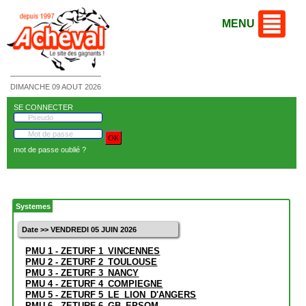
MENU
DIMANCHE 09 AOUT 2026
SE CONNECTER
mot de passe oublié ?
Systemes
Date >> VENDREDI 05 JUIN 2026
PMU 1 - ZETURF 1_VINCENNES
PMU 2 - ZETURF 2_TOULOUSE
PMU 3 - ZETURF 3_NANCY
PMU 4 - ZETURF 4_COMPIEGNE
PMU 5 - ZETURF 5_LE_LION_D'ANGERS
PMU 6 - ZETURF 6_GB_EPSOM