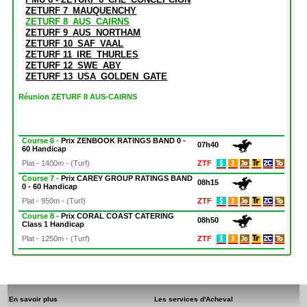
ZETURF 7_MAUQUENCHY
ZETURF 8_AUS_CAIRNS
ZETURF 9_AUS_NORTHAM
ZETURF 10_SAF_VAAL
ZETURF 11_IRE_THURLES
ZETURF 12_SWE_ABY
ZETURF 13_USA_GOLDEN_GATE
Réunion ZETURF 8 AUS-CAIRNS
Course 6 -
Prix ZENBOOK RATINGS BAND 0 -
07h40
60 Handicap
Plat - 1400m - (Turf)
ZTF
Course 7 -
Prix CAREY GROUP RATINGS BAND
08h15
0 - 60 Handicap
Plat - 950m - (Turf)
ZTF
Course 8 -
Prix CORAL COAST CATERING
08h50
Class 1 Handicap
Plat - 1250m - (Turf)
ZTF
En savoir plus
Les services d'Acheval