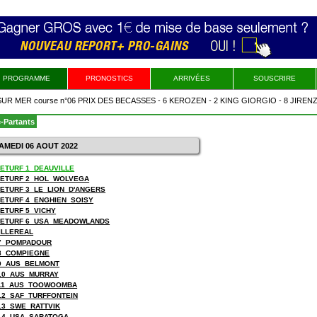
PROGRAMME
PRONOSTICS
ARRIVÉES
SOUSCRIRE
ER course n°06 PRIX DES BECASSES - 6 KEROZEN - 2 KING GIORGIO - 8 JIRENZO -
- 1 KANELLE DU NOYER - 5 GALOPIN FONTAINE - 9 INDESKAYA BIRD
-Partants
SAMEDI 06 AOUT 2022
 ZETURF 1_DEAUVILLE
 ZETURF 2_HOL_WOLVEGA
 ZETURF 3_LE_LION_D'ANGERS
 ZETURF 4_ENGHIEN_SOISY
ZETURF 5_VICHY
 ZETURF 6_USA_MEADOWLANDS
ILLEREAL
 7_POMPADOUR
8_COMPIEGNE
9_AUS_BELMONT
10_AUS_MURRAY
 11_AUS_TOOWOOMBA
12_SAF_TURFFONTEIN
13_SWE_RATTVIK
14_USA_SARATOGA