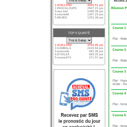
TROT ET RÉGULARITÉ
1-GUILLARD
4665.61 pts
Réunion P
2-PASCALOUPE
2647.21 pts
LES COUPS SURS
3-sea bird
1486.36 pts
4-orionis66
1367.23 pts
5-MAJED
1252.39 pts
LE COUP DE POKER
SMS SIMPLE JACKPOT
Course 1
TOP 5 QUINTÉ
Plat - Mal
1-GUILLARD
3554.95 pts
2-KAMBALA
2410.64 pts
Course 2
3-antonello
882.39 pts
4-ETOILE5
683.05 pts
5-rosario974
471.57 pts
Plat - Mal
Course 3
Plat - Han
droite - Re
Course 4
Plat - fem
Course 5
Plat - fem