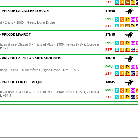
ZTF
 -
PRIX DE LA VALLEE D'AUGE
17h00
PMU
ted - 2 ans - 1000 mètres, Ligne Droite
ZTF
 -
PRIX DE LIVAROT
17h35
PMU
dicap divise Classe 3 - 4 ans et Plus - 1900 mètres (PSF), Corde à
f: +27
ZTF
 -
PRIX DE LA VILLA SAINT-AUGUSTIN
18h10
PMU
dicap - 3 ans - 1600 mètres, Ligne Droite - Ref: +15,5
ZTF
 -
PRIX DE PONT-L'EVEQUE
18h45
PMU
dicap divise Classe 3 - 4 ans et Plus - 1900 mètres (PSF), Corde à
f: +24,5
ZTF