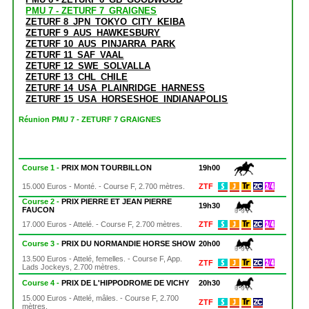
PMU 7 - ZETURF 7_GRAIGNES
ZETURF 8_JPN_TOKYO_CITY_KEIBA
ZETURF 9_AUS_HAWKESBURY
ZETURF 10_AUS_PINJARRA_PARK
ZETURF 11_SAF_VAAL
ZETURF 12_SWE_SOLVALLA
ZETURF 13_CHL_CHILE
ZETURF 14_USA_PLAINRIDGE_HARNESS
ZETURF 15_USA_HORSESHOE_INDIANAPOLIS
Réunion PMU 7 - ZETURF 7 GRAIGNES
Course 1 -
PRIX MON TOURBILLON
19h00
15.000 Euros - Monté. - Course F, 2.700 mètres.
ZTF
Course 2 -
PRIX PIERRE ET JEAN PIERRE
19h30
FAUCON
17.000 Euros - Attelé. - Course F, 2.700 mètres.
ZTF
Course 3 -
PRIX DU NORMANDIE HORSE SHOW
20h00
13.500 Euros - Attelé, femelles. - Course F, App.
ZTF
Lads Jockeys, 2.700 mètres.
Course 4 -
PRIX DE L'HIPPODROME DE VICHY
20h30
15.000 Euros - Attelé, mâles. - Course F, 2.700
ZTF
mètres.