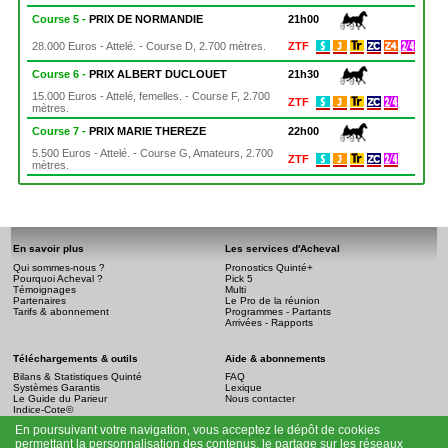
Course 5 -
PRIX DE NORMANDIE
21h00
28.000 Euros - Attelé. - Course D, 2.700 mètres.
ZTF
Course 6 -
PRIX ALBERT DUCLOUET
21h30
15.000 Euros - Attelé, femelles. - Course F, 2.700
ZTF
mètres.
Course 7 -
PRIX MARIE THEREZE
22h00
5.500 Euros - Attelé. - Course G, Amateurs, 2.700
ZTF
mètres.
En savoir plus
Les services d'Acheval
Qui sommes-nous ?
Pronostics Quinté+
Pourquoi Acheval ?
Pick 5
Témoignages
Multi
Partenaires
Le Pro de la réunion
Tarifs & abonnement
Programmes - Partants
Arrivées - Rapports
Téléchargements & outils
Aide & abonnements
Bilans & Statistiques Quinté
FAQ
Systèmes Garantis
Lexique
Le Guide du Parieur
Nous contacter
Indice-Cote©
En poursuivant votre navigation, vous acceptez le dépôt de cookies
Infos légales
permettant la personnalisation des contenus, le partage sur les réseaux