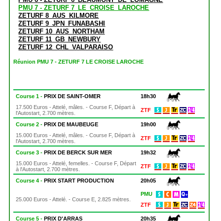
PMU 7 - ZETURF 7_LE_CROISE_LAROCHE
ZETURF 8_AUS_KILMORE
ZETURF 9_JPN_FUNABASHI
ZETURF 10_AUS_NORTHAM
ZETURF 11_GB_NEWBURY
ZETURF 12_CHL_VALPARAISO
Réunion PMU 7 - ZETURF 7 LE CROISE LAROCHE
Course 1 -
PRIX DE SAINT-OMER
18h30
17.500 Euros - Attelé, mâles. - Course F, Départ à
ZTF
l'Autostart, 2.700 mètres.
Course 2 -
PRIX DE MAUBEUGE
19h00
15.000 Euros - Attelé, mâles. - Course F, Départ à
ZTF
l'Autostart, 2.700 mètres.
Course 3 -
PRIX DE BERCK SUR MER
19h32
15.000 Euros - Attelé, femelles. - Course F, Départ
ZTF
à l'Autostart, 2.700 mètres.
Course 4 -
PRIX START PRODUCTION
20h05
PMU
25.000 Euros - Attelé. - Course E, 2.825 mètres.
ZTF
Course 5 -
PRIX D'ARRAS
20h35