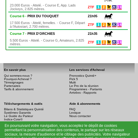
23.000 Euros - Attelé. - Course E, App. Lads
ZTF
Jockeys, 2.825 mètres.
Course 6 -
PRIX DU TOUQUET
21h05
17.500 Euros - Attelé, femelles. - Course F, Départ
ZTF
à l'Autostart, 2.700 mètres.
Course 7 -
PRIX D'ORCHIES
21h35
5.500 Euros - Attelé. - Course G, Amateurs, 2.825
ZTF
mètres.
En savoir plus
Les services d'Acheval
Qui sommes-nous ?
Pronostics Quinté+
Pourquoi Acheval ?
Pick 5
Témoignages
Multi
Partenaires
Le Pro de la réunion
Tarifs & abonnement
Programmes - Partants
Arrivées - Rapports
Téléchargements & outils
Aide & abonnements
Bilans & Statistiques Quinté
FAQ
Systèmes Garantis
Lexique
Le Guide du Parieur
Nous contacter
Indice-Cote©
En poursuivant votre navigation, vous acceptez le dépôt de cookies
Infos légales
permettant la personnalisation des contenus, le partage sur les réseaux
Conditions générales de vente
sociaux, la mesure d'audience et le ciblage des publicités. Votre navigateur
Mention légale