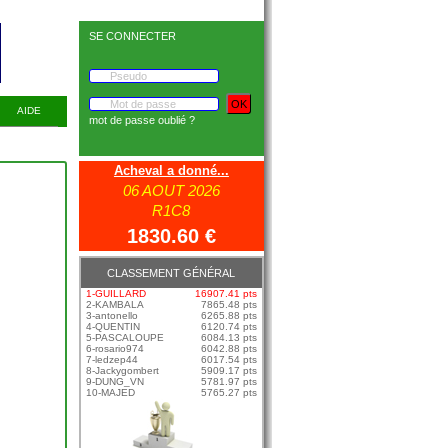
SE CONNECTER
AIDE
mot de passe oublié ?
Acheval a donné...
06 AOUT 2026
R1C8
1830.60 €
CLASSEMENT GÉNÉRAL
1-GUILLARD
16907.41 pts
2-KAMBALA
7865.48 pts
3-antonello
6265.88 pts
4-QUENTIN
6120.74 pts
5-PASCALOUPE
6084.13 pts
6-rosario974
6042.88 pts
7-ledzep44
6017.54 pts
8-Jackygombert
5909.17 pts
9-DUNG_VN
5781.97 pts
10-MAJED
5765.27 pts