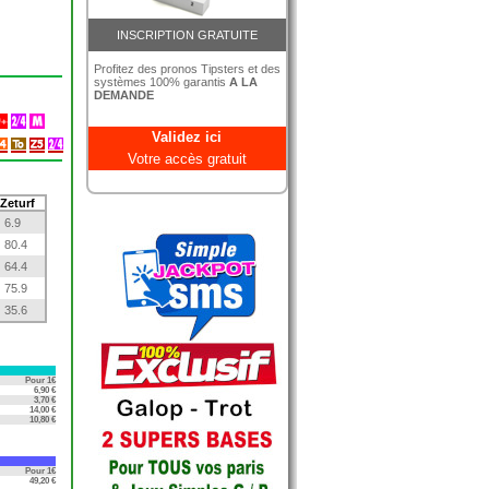
INSCRIPTION GRATUITE
Profitez des pronos Tipsters et des
systèmes 100% garantis
A LA
DEMANDE
Validez ici
Votre accès gratuit
Zeturf
6.9
80.4
64.4
75.9
35.6
Pour 1€
6,90 €
3,70 €
14,00 €
10,80 €
Pour 1€
49,20 €