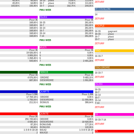
45,90 €
68,85 €
16-15
placé
75,60 €
113,40 €
ZETURF
43,20 €
64,80 €
16-7
placé
74,40 €
111,60 €
103,60 €
155,40 €
15-7
placé
162,70 €
244,05 €
ZE COUILLON
PMU WEB
14
2SUR4
ZETURF
Pour 3€
Pour 3€
168,60 €
16-15
261,60 €
168,60 €
16-7
261,60 €
COUPLE
168,60 €
16-14
261,60 €
168,60 €
15-7
261,60 €
16-15
gagnant
168,60 €
15-14
261,60 €
16-15
placé
168,60 €
7-14
261,60 €
16-7
placé
15-7
placé
PMU WEB
ZETURF
MULTI
Pour 3€
Pour 3€
TRIO
19 026,00 €
4
0,00 €
3 805,20 €
5
0,00 €
16-15-7
1 268,40 €
6
0,00 €
ZETURF
543,60 €
7
2 401,20 €
PMU WEB
TRIO ORDRE
TIERCE
16-15-7
Pour 1€
Pour 1€
ZETURF
4 076,00 €
ORDRE
9 483,10 €
687,00 €
DESORDRE
1 551,80 €
2SUR4
PMU WEB
16-15
QUARTE
16-7
Pour 1.30€
Pour 1.30€
16-14
17 769,18 €
ORDRE
0,00 €
15-7
1 756,04 €
DESORDRE
11 055,98 €
15-14
211,51 €
BONUS
380,64 €
7-14
PMU WEB
ZETURF
QUINTE
Z4
Pour 2€
Pour 2€
291 720,60 €
ORDRE
0,00 €
16-15-7-14
4 590,40 €
DESORDRE
18 920,00 €
ZETURF
87,20 €
BONUS45
177,20 €
60,60 €
BONUS3
122,00 €
1-3-8-9-18-20
MAX2
1-3-8-9-18-20
Z5
2
MAX10
2