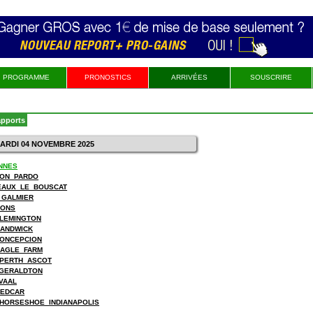
PROGRAMME
PRONOSTICS
ARRIVÉES
SOUSCRIRE
apports
MARDI 04 NOVEMBRE 2025
NNES
SON_PARDO
EAUX_LE_BOUSCAT
_GALMIER
MONS
FLEMINGTON
RANDWICK
CONCEPCION
EAGLE_FARM
_PERTH_ASCOT
_GERALDTON
VAAL
REDCAR
HORSESHOE_INDIANAPOLIS