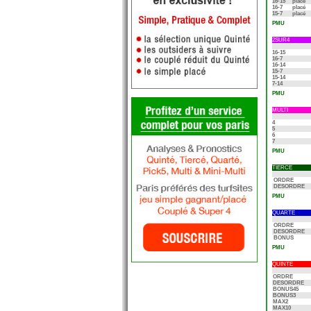
16-15
placé
16-7
placé
15-7
placé
PMU
2SUR4
16-15
16-7
16-14
15-7
15-14
7-14
PMU
MULTI
4
5
6
7
PMU
TIERCE
ORDRE
DESORDRE
PMU
QUARTE
ORDRE
DESORDRE
BONUS
PMU
QUINTE
ORDRE
DESORDRE
BONUS45
BONUS3
MAX2
MAX10