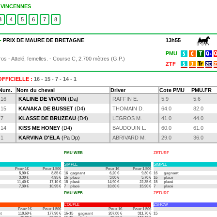
1 VINCENNES
3
4
5
6
7
8
 -
PRIX DE MAURE DE BRETAGNE
13h55
PMU
os - Attelé, femelles. - Course C, 2.700 mètres (G.P.)
ZTF
FFICIELLE :
16 - 15 - 7 - 14 - 1
Num.
Nom du cheval
Driver
Cote PMU
PMU.FR
16
KALINE DE VIVOIN
(Da)
RAFFIN E.
5.9
5.6
15
KANAKA DE BUSSET
(D4)
THOMAIN D.
64.0
82.0
7
KLASSE DE BRUZEAU
(D4)
LEGROS M.
41.0
44.0
14
KISS ME HONEY
(D4)
BAUDOUIN L.
60.0
61.0
1
KARVINA D'ELA
(Pa Dp)
ABRIVARD M.
29.0
36.0
PMU WEB
ZETURF
SIMPLE
SIMPLE
Pour 1€
Pour 1.50€
Pour 1€
Pour 1.50€
5,90 €
8,85 €
16
gagnant
6,20 €
9,30 €
16
gagnant
3,30 €
4,95 €
16
placé
3,80 €
5,70 €
16
placé
11,40 €
17,10 €
15
placé
14,90 €
22,35 €
15
placé
7,30 €
10,95 €
7
placé
10,60 €
15,90 €
7
placé
PMU WEB
ZETURF
COUPLE
ZSHOW
Pour 1€
Pour 1.50€
Pour 1€
Pour 1.50€
t
118,60 €
177,90 €
16-15
gagnant
207,80 €
311,70 €
15