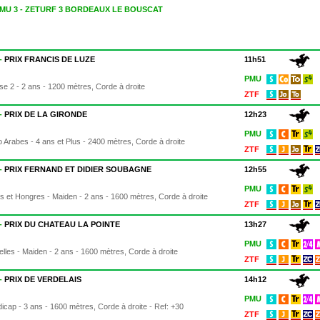
PMU 3 - ZETURF 3 BORDEAUX LE BOUSCAT
 -
PRIX FRANCIS DE LUZE
11h51
PMU
sse 2 - 2 ans - 1200 mètres, Corde à droite
ZTF
 -
PRIX DE LA GIRONDE
12h23
PMU
lo Arabes - 4 ans et Plus - 2400 mètres, Corde à droite
ZTF
 -
PRIX FERNAND ET DIDIER SOUBAGNE
12h55
PMU
es et Hongres - Maiden - 2 ans - 1600 mètres, Corde à droite
ZTF
 -
PRIX DU CHATEAU LA POINTE
13h27
PMU
elles - Maiden - 2 ans - 1600 mètres, Corde à droite
ZTF
 -
PRIX DE VERDELAIS
14h12
PMU
dicap - 3 ans - 1600 mètres, Corde à droite - Ref: +30
ZTF