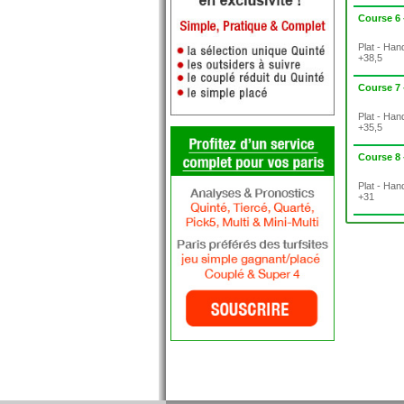
Course 6
Plat - Han
+38,5
Course 7
Plat - Han
+35,5
Course 8
Plat - Han
+31