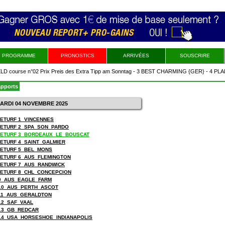
PROGRAMME
PRONOSTICS
ARRIVÉES
SOUSCRIRE
ourse n°02 Prix Preis des Extra Tipp am Sonntag - 3 BEST CHARMING {GER} - 4 PLAIN
 {GER} - 2 ADAM SMITH {GER} - 6 MERIDA {GER}
apports
MARDI 04 NOVEMBRE 2025
 ZETURF 1_VINCENNES
 ZETURF 2_SPA_SON_PARDO
 ZETURF 3_BORDEAUX_LE_BOUSCAT
 ZETURF 4_SAINT_GALMIER
 ZETURF 5_BEL_MONS
 ZETURF 6_AUS_FLEMINGTON
 ZETURF 7_AUS_RANDWICK
 ZETURF 8_CHL_CONCEPCION
9_AUS_EAGLE_FARM
10_AUS_PERTH_ASCOT
11_AUS_GERALDTON
12_SAF_VAAL
13_GB_REDCAR
14_USA_HORSESHOE_INDIANAPOLIS