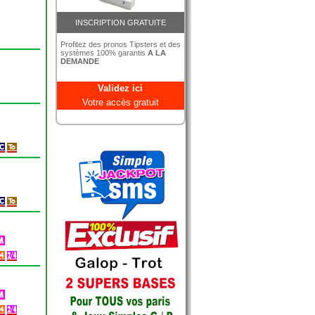
INSCRIPTION GRATUITE
Profitez des pronos Tipsters et des
systèmes 100% garantis
A LA
DEMANDE
Validez ici
Votre accès gratuit