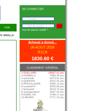
SE CONNECTER
AIDE
mot de passe oublié ?
 VANILLA {IRE}
Acheval a donné...
06 AOUT 2026
R1C8
1830.60 €
CLASSEMENT GÉNÉRAL
1-GUILLARD
16947.41 pts
2-KAMBALA
7869.39 pts
3-antonello
6273.91 pts
4-QUENTIN
6222.54 pts
5-PASCALOUPE
6086.13 pts
6-rosario974
6050.08 pts
7-ledzep44
6019.74 pts
8-Jackygombert
5937.54 pts
9-DUNG_VN
5789.17 pts
10-MAJED
5771.10 pts