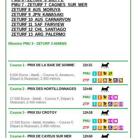
PMU 7 - ZETURF 7_CAGNES_SUR_MER
ZETURF 8_AUS_MORUYA
ZETURF 9_JPN_KAWASAKI
ZETURF 10_AUS_CARNARVON
ZETURF 11_SAF_FAIRVIEW
ZETURF 12_CHL_SANTIAGO
ZETURF 13_ARG_PALERMO
Réunion PMU 3 - ZETURF 3 AMIENS
Course 1 -
PRIX DE LA BAIE DE SOMME
11h15
PMU
6.000 Euros - Attelé. - Course G, Amateurs,
Départ à l'Autostart, 2.400 mètres.
ZTF
Course 2 -
PRIX DES HORTILLONNAGES
11h46
PMU
17.500 Euros - Attelé. - Course F, Départ à
l'Autostart, 2.400 mètres.
ZTF
Course 3 -
PRIX DU CROTOY
12h18
PMU
17.500 Euros - Attelé, femelles. - Course F,
Départ à l'Autostart, 2.400 mètres.
ZTF
Course 4 -
PRIX DE CAYEUX SUR MER
12h50