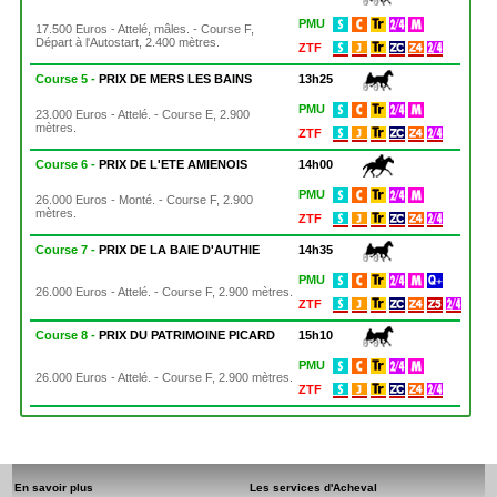
PMU
17.500 Euros - Attelé, mâles. - Course F,
Départ à l'Autostart, 2.400 mètres.
ZTF
Course 5 -
PRIX DE MERS LES BAINS
13h25
PMU
23.000 Euros - Attelé. - Course E, 2.900
mètres.
ZTF
Course 6 -
PRIX DE L'ETE AMIENOIS
14h00
PMU
26.000 Euros - Monté. - Course F, 2.900
mètres.
ZTF
Course 7 -
PRIX DE LA BAIE D'AUTHIE
14h35
PMU
26.000 Euros - Attelé. - Course F, 2.900 mètres.
ZTF
Course 8 -
PRIX DU PATRIMOINE PICARD
15h10
PMU
26.000 Euros - Attelé. - Course F, 2.900 mètres.
ZTF
En savoir plus
Les services d'Acheval