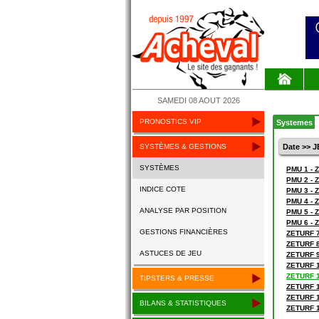
SAMEDI 08 AOUT 2026
PRONOSTICS VIP
Systemes
TIERCÉ - QUARTÉ - QUINTÉ
SYSTÈMES & GESTIONS
Date >> 
PICK5
SYSTÈMES
PMU 1 -
PMU 2 -
MULTI
INDICE COTE
PMU 3 -
PMU 4 -
COUPLÉ DU JOUR
ANALYSE PAR POSITION
PMU 5 -
PMU 6 -
LES COUPS SURS
GESTIONS FINANCIÈRES
ZETURF 
ZETURF 
PRO DE LA RÉUNION
ASTUCES DE JEU
ZETURF 
ZETURF 
TROT ET RÉGULARITÉ
ZETURF 
TIPSTERS & PRESSE
ZETURF 
LE COUP DE POKER
ZETURF 
SELECTION & PRONOSTICS
BILANS & STATISTIQUES
ZETURF 
SIMPLE JACKPOT