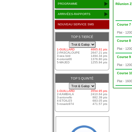
BILANS
TIERCÉ - QUARTÉ - QUINTÉ
PROGRAMME
Réunion 
PICK5
ARRIVÉES-RAPPORTS
MULTI
NOUVEAU SERVICE SMS
Course 7
SUPER4
Plat - 120
QUINTÉ DU JOUR
TOP 5 TIERCÉ
COUPLÉ DU JOUR
Course 8
SIMPLE JACKPOT
TROT ET RÉGULARITÉ
Plat - 120
1-GUILLARD
4665.61 pts
2-PASCALOUPE
2647.21 pts
LES COUPS SURS
3-sea bird
1494.34 pts
Course 9
4-orionis66
1376.80 pts
5-MAJED
1255.94 pts
LE COUP DE POKER
Plat - 120
SMS SIMPLE JACKPOT
Course 1
TOP 5 QUINTÉ
Plat - 160
1-GUILLARD
3554.95 pts
2-KAMBALA
2410.64 pts
3-antonello
882.39 pts
4-ETOILE5
683.05 pts
5-rosario974
471.57 pts