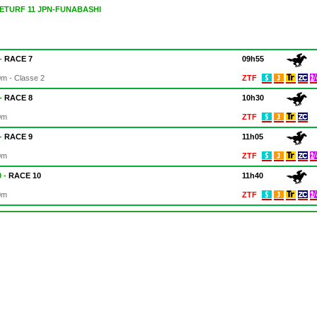
ZETURF 11 JPN-FUNABASHI
 -
RACE 7
09h55
0m - Classe 2
ZTF
 -
RACE 8
10h30
0m
ZTF
 -
RACE 9
11h05
0m
ZTF
0 -
RACE 10
11h40
0m
ZTF