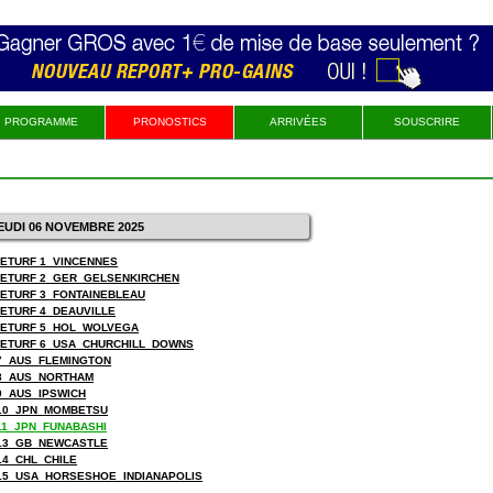
PROGRAMME
PRONOSTICS
ARRIVÉES
SOUSCRIRE
JEUDI 06 NOVEMBRE 2025
 ZETURF 1_VINCENNES
 ZETURF 2_GER_GELSENKIRCHEN
 ZETURF 3_FONTAINEBLEAU
 ZETURF 4_DEAUVILLE
 ZETURF 5_HOL_WOLVEGA
 ZETURF 6_USA_CHURCHILL_DOWNS
7_AUS_FLEMINGTON
8_AUS_NORTHAM
9_AUS_IPSWICH
10_JPN_MOMBETSU
11_JPN_FUNABASHI
13_GB_NEWCASTLE
14_CHL_CHILE
15_USA_HORSESHOE_INDIANAPOLIS