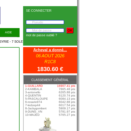
SE CONNECTER
AIDE
mot de passe oublié ?
IE - 7 SOLE
Acheval a donné...
06 AOUT 2026
R1C8
1830.60 €
CLASSEMENT GÉNÉRAL
1-GUILLARD
16907.41 pts
2-KAMBALA
7865.48 pts
3-antonello
6265.88 pts
4-QUENTIN
6120.74 pts
5-PASCALOUPE
6084.13 pts
6-rosario974
6042.88 pts
7-ledzep44
6017.54 pts
8-Jackygombert
5909.17 pts
9-DUNG_VN
5781.97 pts
10-MAJED
5765.27 pts