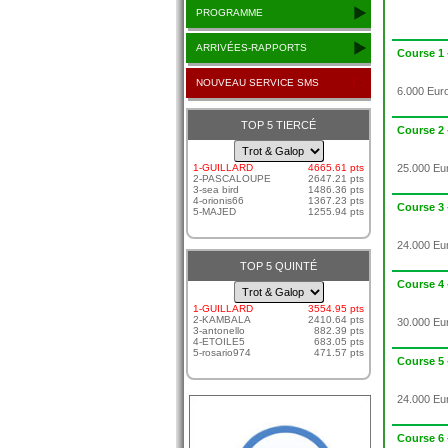
BILANS
TIERCÉ - QUARTÉ - QUINTÉ
PROGRAMME
PICK5
ARRIVÉES-RAPPORTS
Course 1
MULTI
NOUVEAU SERVICE SMS
6.000 Euro
SUPER4
QUINTÉ DU JOUR
TOP 5 TIERCÉ
COUPLÉ DU JOUR
Course 2
SIMPLE JACKPOT
TROT ET RÉGULARITÉ
1-GUILLARD
4665.61 pts
25.000 Eur
2-PASCALOUPE
2647.21 pts
LES COUPS SURS
3-sea bird
1486.36 pts
4-orionis66
1367.23 pts
Course 3
5-MAJED
1255.94 pts
LE COUP DE POKER
24.000 Eur
SMS SIMPLE JACKPOT
TOP 5 QUINTÉ
Course 4
1-GUILLARD
3554.95 pts
2-KAMBALA
2410.64 pts
30.000 Eur
3-antonello
882.39 pts
4-ETOILE5
683.05 pts
5-rosario974
471.57 pts
Course 5
24.000 Eur
Course 6