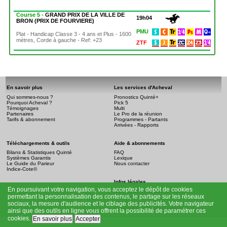
Course 5 -
GRAND PRIX DE LA VILLE DE
19h04
BRON (PRIX DE FOURVIERE)
PMU
Plat - Handicap Classe 3 - 4 ans et Plus - 1600
mètres, Corde à gauche - Ref: +23
ZTF
En savoir plus
Les services d'Acheval
Qui sommes-nous ?
Pronostics Quinté+
Pourquoi Acheval ?
Pick 5
Témoignages
Multi
Partenaires
Le Pro de la réunion
Tarifs & abonnement
Programmes - Partants
Arrivées - Rapports
Téléchargements & outils
Aide & abonnements
Bilans & Statistiques Quinté
FAQ
Systèmes Garantis
Lexique
Le Guide du Parieur
Nous contacter
Indice-Cote©
Infos légales
En poursuivant votre navigation, vous acceptez le dépôt de cookies
Conditions générales de vente
permettant la personnalisation des contenus, le partage sur les réseaux
Mention légale
Jeu Responsable
sociaux, la mesure d'audience et le ciblage des publicités. Votre navigateur
Championnat Event (Tipsters)
ainsi que des outils en ligne vous offrent la possibilité de paramétrer ces
cookies.
En savoir plus
Accepter