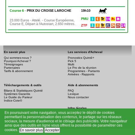
Course 6 -
PRIX DU CROISE LAROCHE
19h10
PMU
23.000 Euros - Attelé. - Course Européenne,
Course E, Départ à l'Autostart, 2.650 mètres.
ZTF
En savoir plus
Les services d'Acheval
Qui sommes-nous ?
Pronostics Quinté+
Pourquoi Acheval ?
Pick 5
Témoignages
Multi
Partenaires
Le Pro de la réunion
Tarifs & abonnement
Programmes - Partants
Arrivées - Rapports
Téléchargements & outils
Aide & abonnements
Bilans & Statistiques Quinté
FAQ
Systèmes Garantis
Lexique
Le Guide du Parieur
Nous contacter
Indice-Cote©
Infos légales
En poursuivant votre navigation, vous acceptez le dépôt de cookies
Conditions générales de vente
permettant la personnalisation des contenus, le partage sur les réseaux
Mention légale
Jeu Responsable
sociaux, la mesure d'audience et le ciblage des publicités. Votre navigateur
Championnat Event (Tipsters)
ainsi que des outils en ligne vous offrent la possibilité de paramétrer ces
cookies.
En savoir plus
Accepter