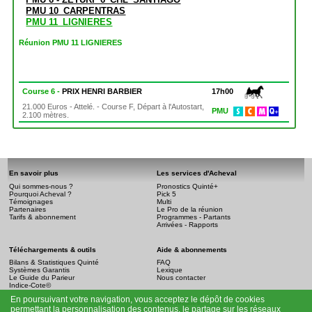
PMU 10_CARPENTRAS
PMU 11_LIGNIERES
Réunion PMU 11 LIGNIERES
Course 6 -
PRIX HENRI BARBIER
17h00
21.000 Euros - Attelé. - Course F, Départ à l'Autostart,
PMU
2.100 mètres.
En savoir plus
Les services d'Acheval
Qui sommes-nous ?
Pronostics Quinté+
Pourquoi Acheval ?
Pick 5
Témoignages
Multi
Partenaires
Le Pro de la réunion
Tarifs & abonnement
Programmes - Partants
Arrivées - Rapports
Téléchargements & outils
Aide & abonnements
Bilans & Statistiques Quinté
FAQ
Systèmes Garantis
Lexique
Le Guide du Parieur
Nous contacter
Indice-Cote©
En poursuivant votre navigation, vous acceptez le dépôt de cookies
Infos légales
permettant la personnalisation des contenus, le partage sur les réseaux