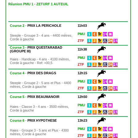
Réunion PMU 1 - ZETURF 1 AUTEUIL
Course 2 -
PRIX LA PERICHOLE
11h03
PMU
Steeple - Groupe 3 - 4 ans - 4400 mètres,
Corde à gauche
ZTF
Course 3 -
PRIX QUESTARABAD
11h38
(GROUPE III)
PMU
Haies - Handicap - 4 ans - 4100 mètres,
Corde à gauche - Ref: +00,5
ZTF
Course 4 -
PRIX DES DRAGS
12h15
PMU
Steeple - Groupe 2 - 5 ans et Plus - 4400
mètres, Corde à gauche
ZTF
Course 5 -
PRIX BEAUMANOIR
12h50
PMU
Haies - Classe 3 - 4 ans - 3500 mètres,
Corde à gauche
ZTF
Course 6 -
PRIX HYPOTHESE
13h23
PMU
Haies - Groupe 3 - 5 ans et Plus - 4300
mètres, Corde à gauche
ZTF