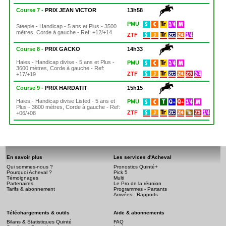
Course 7 -
PRIX JEAN VICTOR
13h58
PMU
Steeple - Handicap - 5 ans et Plus - 3500
mètres, Corde à gauche - Ref: +12/+14
ZTF
Course 8 -
PRIX GACKO
14h33
Haies - Handicap divise - 5 ans et Plus -
PMU
3600 mètres, Corde à gauche - Ref:
ZTF
+17/+19
Course 9 -
PRIX HARDATIT
15h15
Haies - Handicap divise Listed - 5 ans et
PMU
Plus - 3600 mètres, Corde à gauche - Ref:
ZTF
+06/+08
En savoir plus
Les services d'Acheval
Qui sommes-nous ?
Pronostics Quinté+
Pourquoi Acheval ?
Pick 5
Témoignages
Multi
Partenaires
Le Pro de la réunion
Tarifs & abonnement
Programmes - Partants
Arrivées - Rapports
Téléchargements & outils
Aide & abonnements
Bilans & Statistiques Quinté
FAQ