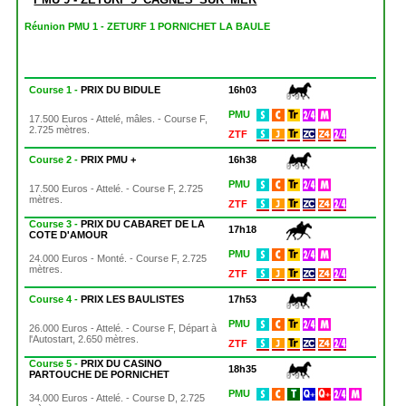
Réunion PMU 1 - ZETURF 1 PORNICHET LA BAULE
Course 1 -
PRIX DU BIDULE
16h03
PMU
17.500 Euros - Attelé, mâles. - Course F,
2.725 mètres.
ZTF
Course 2 -
PRIX PMU +
16h38
PMU
17.500 Euros - Attelé. - Course F, 2.725
mètres.
ZTF
Course 3 -
PRIX DU CABARET DE LA
17h18
COTE D'AMOUR
PMU
24.000 Euros - Monté. - Course F, 2.725
mètres.
ZTF
Course 4 -
PRIX LES BAULISTES
17h53
PMU
26.000 Euros - Attelé. - Course F, Départ à
l'Autostart, 2.650 mètres.
ZTF
Course 5 -
PRIX DU CASINO
18h35
PARTOUCHE DE PORNICHET
PMU
34.000 Euros - Attelé. - Course D, 2.725