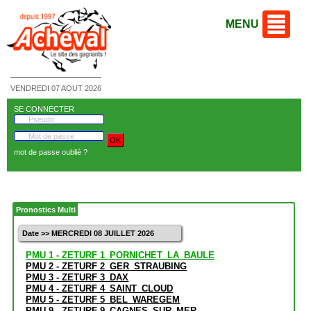
MENU
VENDREDI 07 AOUT 2026
SE CONNECTER
mot de passe oublié ?
Pronostics Multi
Date >> MERCREDI 08 JUILLET 2026
PMU 1 - ZETURF 1_PORNICHET_LA_BAULE
PMU 2 - ZETURF 2_GER_STRAUBING
PMU 3 - ZETURF 3_DAX
PMU 4 - ZETURF 4_SAINT_CLOUD
PMU 5 - ZETURF 5_BEL_WAREGEM
PMU 9 - ZETURF 9_CAGNES_SUR_MER