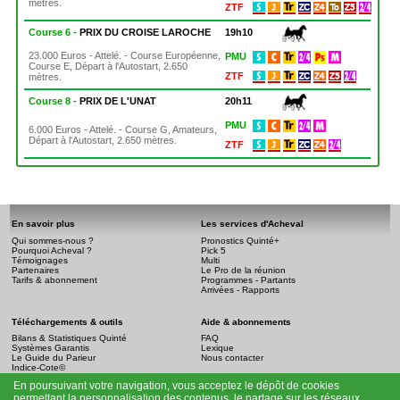
mètres.
ZTF
Course 6 -
PRIX DU CROISE LAROCHE
19h10
23.000 Euros - Attelé. - Course Européenne,
PMU
Course E, Départ à l'Autostart, 2.650
ZTF
mètres.
Course 8 -
PRIX DE L'UNAT
20h11
PMU
6.000 Euros - Attelé. - Course G, Amateurs,
Départ à l'Autostart, 2.650 mètres.
ZTF
En savoir plus
Les services d'Acheval
Qui sommes-nous ?
Pronostics Quinté+
Pourquoi Acheval ?
Pick 5
Témoignages
Multi
Partenaires
Le Pro de la réunion
Tarifs & abonnement
Programmes - Partants
Arrivées - Rapports
Téléchargements & outils
Aide & abonnements
Bilans & Statistiques Quinté
FAQ
Systèmes Garantis
Lexique
Le Guide du Parieur
Nous contacter
Indice-Cote©
En poursuivant votre navigation, vous acceptez le dépôt de cookies
Infos légales
permettant la personnalisation des contenus, le partage sur les réseaux