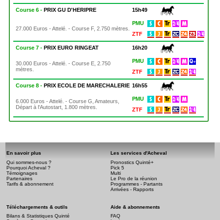
Course 6 -
PRIX GU D'HERIPRE
15h49
PMU
27.000 Euros - Attelé. - Course F, 2.750 mètres.
ZTF
Course 7 -
PRIX EURO RINGEAT
16h20
PMU
30.000 Euros - Attelé. - Course E, 2.750
mètres.
ZTF
Course 8 -
PRIX ECOLE DE MARECHALERIE
16h55
PMU
6.000 Euros - Attelé. - Course G, Amateurs,
Départ à l'Autostart, 1.800 mètres.
ZTF
En savoir plus
Les services d'Acheval
Qui sommes-nous ?
Pronostics Quinté+
Pourquoi Acheval ?
Pick 5
Témoignages
Multi
Partenaires
Le Pro de la réunion
Tarifs & abonnement
Programmes - Partants
Arrivées - Rapports
Téléchargements & outils
Aide & abonnements
Bilans & Statistiques Quinté
FAQ