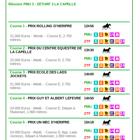
Réunion PMU 3 - ZETURF 3 LA CAPELLE
Course 1 -
PRIX ROLLING D'HERIPRE
12h56
PMU
21.000 Euros - Monté. - Course E, 2.750
mètres.
ZTF
Course 2 -
PRIX DU CENTRE EQUESTRE DE
13h30
LA CAPELLE
PMU
23.000 Euros - Attelé. - Course D, 2.750
mètres.
ZTF
Course 3 -
PRIX ECOLE DES LADS
14h00
JOCKEYS
PMU
21.000 Euros - Attelé. - Course E, 2.750
mètres.
ZTF
Course 4 -
PRIX GUY ET ALBERT LEFEVRE
14h50
PMU
24.000 Euros - Attelé. - Course E, Départ à
l'Autostart, 1.800 mètres.
ZTF
Course 5 -
PRIX UN MEC D'HERIPRE
15h18
PMU
24.000 Euros - Attelé. - Course D, App. Lads
Jockeys, Départ à l'Autostart, 1.800 mètres.
ZTF