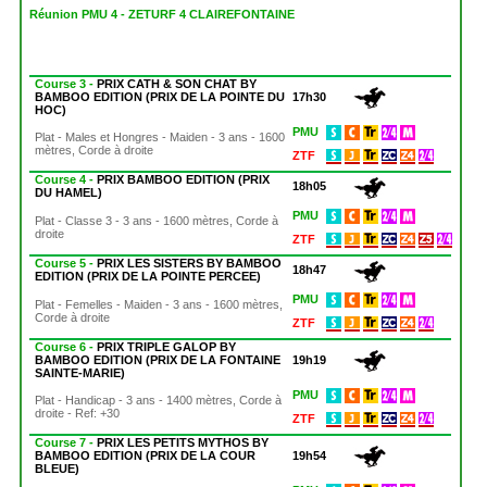
Réunion PMU 4 - ZETURF 4 CLAIREFONTAINE
Course 3 -
PRIX CATH & SON CHAT BY
BAMBOO EDITION (PRIX DE LA POINTE DU
17h30
HOC)
PMU
Plat - Males et Hongres - Maiden - 3 ans - 1600
mètres, Corde à droite
ZTF
Course 4 -
PRIX BAMBOO EDITION (PRIX
18h05
DU HAMEL)
PMU
Plat - Classe 3 - 3 ans - 1600 mètres, Corde à
droite
ZTF
Course 5 -
PRIX LES SISTERS BY BAMBOO
18h47
EDITION (PRIX DE LA POINTE PERCEE)
PMU
Plat - Femelles - Maiden - 3 ans - 1600 mètres,
Corde à droite
ZTF
Course 6 -
PRIX TRIPLE GALOP BY
BAMBOO EDITION (PRIX DE LA FONTAINE
19h19
SAINTE-MARIE)
PMU
Plat - Handicap - 3 ans - 1400 mètres, Corde à
droite - Ref: +30
ZTF
Course 7 -
PRIX LES PETITS MYTHOS BY
BAMBOO EDITION (PRIX DE LA COUR
19h54
BLEUE)