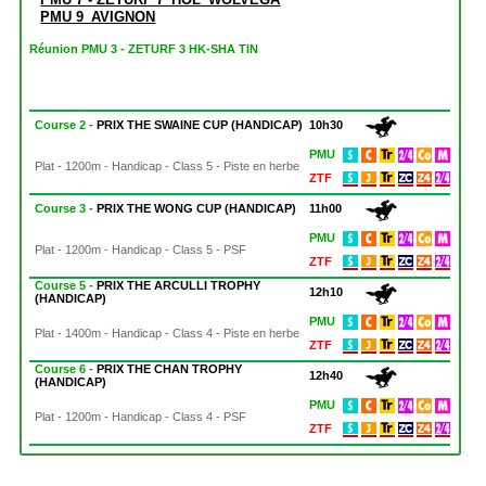
PMU 9_AVIGNON
Réunion PMU 3 - ZETURF 3 HK-SHA TIN
Course 2 -
PRIX THE SWAINE CUP (HANDICAP)
10h30
PMU
Plat - 1200m - Handicap - Class 5 - Piste en herbe
ZTF
Course 3 -
PRIX THE WONG CUP (HANDICAP)
11h00
PMU
Plat - 1200m - Handicap - Class 5 - PSF
ZTF
Course 5 -
PRIX THE ARCULLI TROPHY
12h10
(HANDICAP)
PMU
Plat - 1400m - Handicap - Class 4 - Piste en herbe
ZTF
Course 6 -
PRIX THE CHAN TROPHY
12h40
(HANDICAP)
PMU
Plat - 1200m - Handicap - Class 4 - PSF
ZTF