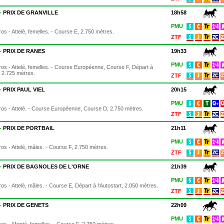
 -
PRIX DE GRANVILLE
18h58
PMU
os - Attelé, femelles. - Course E, 2.750 mètres.
ZTF
 -
PRIX DE RANES
19h33
PMU
os - Attelé, femelles. - Course Européenne, Course F, Départ à
t, 2.725 mètres.
ZTF
 -
PRIX PAUL VIEL
20h15
PMU
os - Attelé. - Course Européenne, Course D, 2.750 mètres.
ZTF
 -
PRIX DE PORTBAIL
21h11
PMU
os - Attelé, mâles. - Course F, 2.750 mètres.
ZTF
 -
PRIX DE BAGNOLES DE L'ORNE
21h39
PMU
os - Attelé, mâles. - Course E, Départ à l'Autostart, 2.050 mètres.
ZTF
 -
PRIX DE GENETS
22h09
PMU