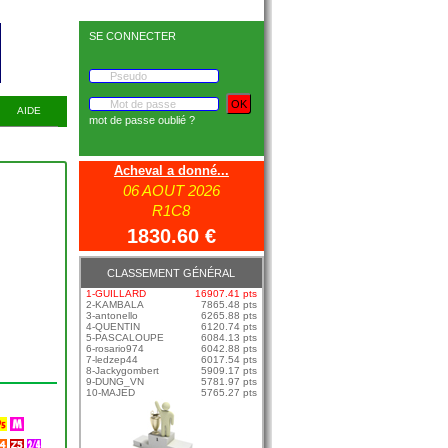
SE CONNECTER
AIDE
mot de passe oublié ?
Acheval a donné...
06 AOUT 2026
R1C8
1830.60 €
CLASSEMENT GÉNÉRAL
1-GUILLARD
16907.41 pts
2-KAMBALA
7865.48 pts
3-antonello
6265.88 pts
4-QUENTIN
6120.74 pts
5-PASCALOUPE
6084.13 pts
6-rosario974
6042.88 pts
7-ledzep44
6017.54 pts
8-Jackygombert
5909.17 pts
9-DUNG_VN
5781.97 pts
10-MAJED
5765.27 pts