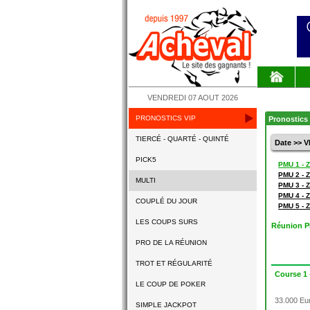
VENDREDI 07 AOUT 2026
PRONOSTICS VIP
Pronostics 
TIERCÉ - QUARTÉ - QUINTÉ
Date >> 
PICK5
PMU 1 -
PMU 2 -
MULTI
PMU 3 -
PMU 4 -
COUPLÉ DU JOUR
PMU 5 -
LES COUPS SURS
Réunion 
PRO DE LA RÉUNION
TROT ET RÉGULARITÉ
Course 1
LE COUP DE POKER
33.000 Eur
SIMPLE JACKPOT