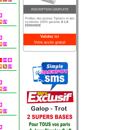
INSCRIPTION GRATUITE
Profitez des pronos Tipsters et des
systèmes 100% garantis
A LA
DEMANDE
Validez ici
Votre accès gratuit