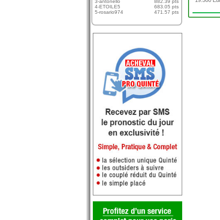
19.500 Eur
3-antonello
882.39 pts
4-ETOILE5
683.05 pts
5-rosario974
471.57 pts