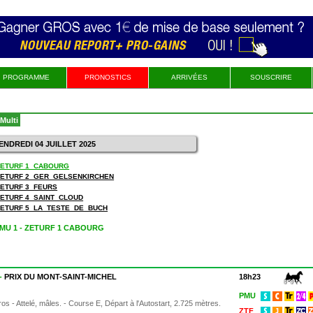
PROGRAMME
PRONOSTICS
ARRIVÉES
SOUSCRIRE
Multi
VENDREDI 04 JUILLET 2025
 ZETURF 1_CABOURG
 ZETURF 2_GER_GELSENKIRCHEN
 ZETURF 3_FEURS
 ZETURF 4_SAINT_CLOUD
 ZETURF 5_LA_TESTE_DE_BUCH
PMU 1 - ZETURF 1 CABOURG
 -
PRIX DU MONT-SAINT-MICHEL
18h23
PMU
os - Attelé, mâles. - Course E, Départ à l'Autostart, 2.725 mètres.
ZTF