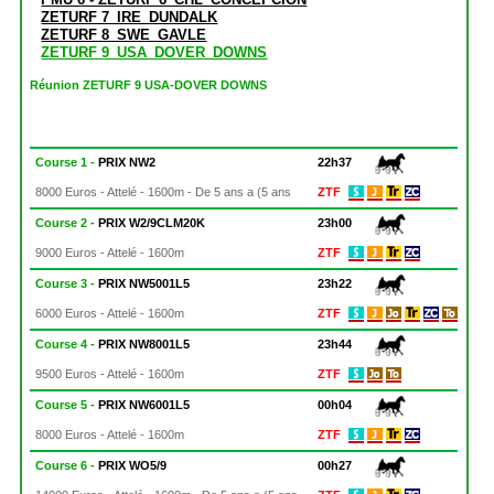
ZETURF 7_IRE_DUNDALK
ZETURF 8_SWE_GAVLE
ZETURF 9_USA_DOVER_DOWNS
Réunion ZETURF 9 USA-DOVER DOWNS
Course 1 -
PRIX NW2
22h37
8000 Euros - Attelé - 1600m - De 5 ans a (5 ans
ZTF
Course 2 -
PRIX W2/9CLM20K
23h00
9000 Euros - Attelé - 1600m
ZTF
Course 3 -
PRIX NW5001L5
23h22
6000 Euros - Attelé - 1600m
ZTF
Course 4 -
PRIX NW8001L5
23h44
9500 Euros - Attelé - 1600m
ZTF
Course 5 -
PRIX NW6001L5
00h04
8000 Euros - Attelé - 1600m
ZTF
Course 6 -
PRIX WO5/9
00h27