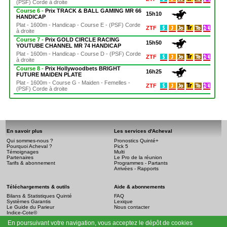
(PSF) Corde à droite
Course 6 -
Prix TRACK & BALL GAMING MR 66
15h10
HANDICAP
Plat - 1600m - Handicap - Course E - (PSF) Corde
ZTF
à droite
Course 7 -
Prix GOLD CIRCLE RACING
15h50
YOUTUBE CHANNEL MR 74 HANDICAP
Plat - 1600m - Handicap - Course D - (PSF) Corde
ZTF
à droite
Course 8 -
Prix Hollywoodbets BRIGHT
16h25
FUTURE MAIDEN PLATE
Plat - 1600m - Course G - Maiden - Femelles -
ZTF
(PSF) Corde à droite
En savoir plus
Les services d'Acheval
Qui sommes-nous ?
Pronostics Quinté+
Pourquoi Acheval ?
Pick 5
Témoignages
Multi
Partenaires
Le Pro de la réunion
Tarifs & abonnement
Programmes - Partants
Arrivées - Rapports
Téléchargements & outils
Aide & abonnements
Bilans & Statistiques Quinté
FAQ
Systèmes Garantis
Lexique
Le Guide du Parieur
Nous contacter
Indice-Cote©
En poursuivant votre navigation, vous acceptez le dépôt de cookies
Infos légales