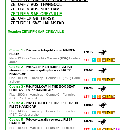
ZETURF 7_AUS_THANGOOL
ZETURF 8_AUS_NORTHAM
ZETURF 9_SAF_GREYVILLE
ZETURF 10_GB_THIRSK
ZETURF 11_SWE_HALMSTAD
Réunion ZETURF 9 SAF-GREYVILLE
Course 1 -
Prix www.tabgold.co.za MAIDEN
12h15
PLATE
Plat - 1200m - Course G - Maiden - (PSF) Corde à
ZTF
droite
Course 2 -
Prix Catch KZN Racing via live
streaming on www.galloptv.co.za MR 72
12h52
HANDICAP
Plat - 1000m - Handicap - Course D - (PSF) Corde
ZTF
à droite
Course 3 -
Prix FOLLOW IN THE BOX SEAT
13h25
PODCAST FM 77 HANDICAP
Plat - 1900m - Handicap - Course C - Femelles -
ZTF
(PSF) Corde à droite
Course 4 -
Prix TABGOLD SCORE6 SCORE10
14h00
FM 76 HANDICAP
Plat - 1400m - Handicap - Course D - Femelles -
ZTF
(PSF) Corde à droite
Course 5 -
Prix www.galloptv.co.za FM 67
14h35
HANDICAP
Plat - 1600m - Handicap - Course E - Femelles -
ZTF