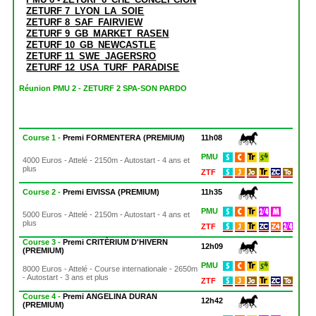
ZETURF 7_LYON_LA_SOIE
ZETURF 8_SAF_FAIRVIEW
ZETURF 9_GB_MARKET_RASEN
ZETURF 10_GB_NEWCASTLE
ZETURF 11_SWE_JAGERSRO
ZETURF 12_USA_TURF_PARADISE
Réunion PMU 2 - ZETURF 2 SPA-SON PARDO
Course 1 -
Premi FORMENTERA (PREMIUM)
11h08
PMU
4000 Euros - Attelé - 2150m - Autostart - 4 ans et
plus
ZTF
Course 2 -
Premi EIVISSA (PREMIUM)
11h35
PMU
5000 Euros - Attelé - 2150m - Autostart - 4 ans et
plus
ZTF
Course 3 -
Premi CRITÈRIUM D'HIVERN
12h09
(PREMIUM)
PMU
8000 Euros - Attelé - Course internationale - 2650m
- Autostart - 3 ans et plus
ZTF
Course 4 -
Premi ANGELINA DURAN
12h42
(PREMIUM)