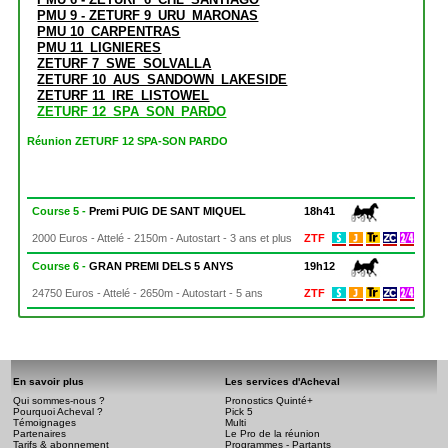
PMU 9 - ZETURF 9_URU_MARONAS
PMU 10_CARPENTRAS
PMU 11_LIGNIERES
ZETURF 7_SWE_SOLVALLA
ZETURF 10_AUS_SANDOWN_LAKESIDE
ZETURF 11_IRE_LISTOWEL
ZETURF 12_SPA_SON_PARDO
Réunion ZETURF 12 SPA-SON PARDO
Course 5 -
Premi PUIG DE SANT MIQUEL
18h41
2000 Euros - Attelé - 2150m - Autostart - 3 ans et plus
ZTF
Course 6 -
GRAN PREMI DELS 5 ANYS
19h12
24750 Euros - Attelé - 2650m - Autostart - 5 ans
ZTF
En savoir plus
Les services d'Acheval
Qui sommes-nous ?
Pronostics Quinté+
Pourquoi Acheval ?
Pick 5
Témoignages
Multi
Partenaires
Le Pro de la réunion
Tarifs & abonnement
Programmes - Partants