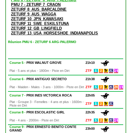
PMU 7 - ZETURF 7_CRAON
ZETURF 8_AUS_BARCALDINE
ZETURF 9_AUS_WAGGA
ZETURF 10_JPN_KAWASAKI
ZETURF 11_SWE_ESKILSTUNA
ZETURF 12_GB_LINGFIELD
ZETURF 13_USA_HORSESHOE_INDIANAPOLIS
Réunion PMU 6 - ZETURF 6 ARG-PALERMO
Course 5 -
PRIX WALNUT GROVE
21h10
Plat - 5 ans et plus - 1800m - Piste en Dirt
ZTF
Course 6 -
PRIX ANTIGUO SECRETO
21h38
Plat - Maiden - Males - 3 ans - 1000m - Piste en Dirt
ZTF
Course 7 -
PRIX INES VICTORICA ROCA
22h05
Plat - Groupe 3 - Femelles - 4 ans et plus - 1600m -
ZTF
Piste en Dirt
Course 8 -
PRIX ESCOLASTIC GIRL
22h35
Plat - 4 ans - 2000m - Piste en Dirt
ZTF
Course 9 -
PRIX ERNESTO BENITO CONTE
23h00
GRAND