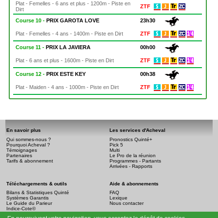
Plat - Femelles - 6 ans et plus - 1200m - Piste en
ZTF
Dirt
Course 10 -
PRIX GAROTA LOVE
23h30
Plat - Femelles - 4 ans - 1400m - Piste en Dirt
ZTF
Course 11 -
PRIX LA JAVIERA
00h00
Plat - 6 ans et plus - 1600m - Piste en Dirt
ZTF
Course 12 -
PRIX ESTE KEY
00h38
Plat - Maiden - 4 ans - 1000m - Piste en Dirt
ZTF
En savoir plus
Les services d'Acheval
Qui sommes-nous ?
Pronostics Quinté+
Pourquoi Acheval ?
Pick 5
Témoignages
Multi
Partenaires
Le Pro de la réunion
Tarifs & abonnement
Programmes - Partants
Arrivées - Rapports
Téléchargements & outils
Aide & abonnements
Bilans & Statistiques Quinté
FAQ
Systèmes Garantis
Lexique
Le Guide du Parieur
Nous contacter
Indice-Cote©