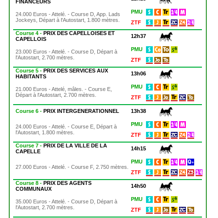
FINANCEURS
PMU
24.000 Euros - Attelé. - Course D, App. Lads
Jockeys, Départ à l'Autostart, 1.800 mètres.
ZTF
Course 4 -
PRIX DES CAPELLOISES ET
12h37
CAPELLOIS
PMU
23.000 Euros - Attelé. - Course D, Départ à
l'Autostart, 2.700 mètres.
ZTF
Course 5 -
PRIX DES SERVICES AUX
13h06
HABITANTS
PMU
21.000 Euros - Attelé, mâles. - Course E,
Départ à l'Autostart, 2.700 mètres.
ZTF
Course 6 -
PRIX INTERGENERATIONNEL
13h38
PMU
24.000 Euros - Attelé. - Course E, Départ à
l'Autostart, 1.800 mètres.
ZTF
Course 7 -
PRIX DE LA VILLE DE LA
14h15
CAPELLE
PMU
27.000 Euros - Attelé. - Course F, 2.750 mètres.
ZTF
Course 8 -
PRIX DES AGENTS
14h50
COMMUNAUX
PMU
35.000 Euros - Attelé. - Course D, Départ à
l'Autostart, 2.700 mètres.
ZTF