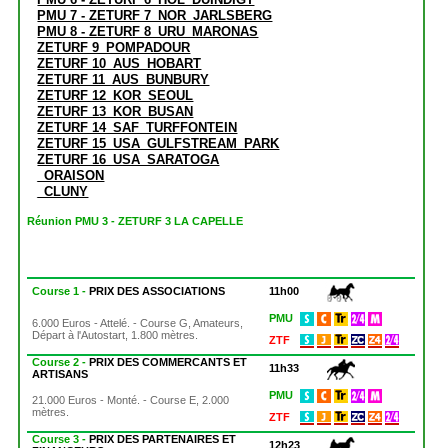
PMU 7 - ZETURF 7_NOR_JARLSBERG
PMU 8 - ZETURF 8_URU_MARONAS
ZETURF 9_POMPADOUR
ZETURF 10_AUS_HOBART
ZETURF 11_AUS_BUNBURY
ZETURF 12_KOR_SEOUL
ZETURF 13_KOR_BUSAN
ZETURF 14_SAF_TURFFONTEIN
ZETURF 15_USA_GULFSTREAM_PARK
ZETURF 16_USA_SARATOGA
_ORAISON
_CLUNY
Réunion PMU 3 - ZETURF 3 LA CAPELLE
Course 1 -
PRIX DES ASSOCIATIONS
11h00
PMU
6.000 Euros - Attelé. - Course G, Amateurs,
Départ à l'Autostart, 1.800 mètres.
ZTF
Course 2 -
PRIX DES COMMERCANTS ET
11h33
ARTISANS
PMU
21.000 Euros - Monté. - Course E, 2.000
mètres.
ZTF
Course 3 -
PRIX DES PARTENAIRES ET
12h23