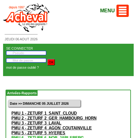
MENU
JEUDI 06 AOUT 2026
SE CONNECTER
mot de passe oublié ?
Arrivées-Rapports
Date >> DIMANCHE 05 JUILLET 2026
PMU 1 - ZETURF 1_SAINT_CLOUD
PMU 2 - ZETURF 2_GER_HAMBOURG_HORN
PMU 3 - ZETURF 3_LAVAL
PMU 4 - ZETURF 4_AGON_COUTAINVILLE
PMU 5 - ZETURF 5_HYERES
PMU 6 - ZETURF 6_NOR_JARLSBERG