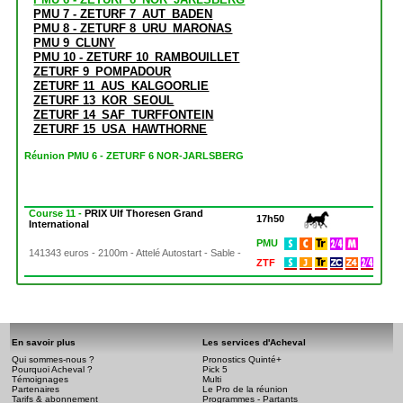
PMU 7 - ZETURF 7_AUT_BADEN
PMU 8 - ZETURF 8_URU_MARONAS
PMU 9_CLUNY
PMU 10 - ZETURF 10_RAMBOUILLET
ZETURF 9_POMPADOUR
ZETURF 11_AUS_KALGOORLIE
ZETURF 13_KOR_SEOUL
ZETURF 14_SAF_TURFFONTEIN
ZETURF 15_USA_HAWTHORNE
Réunion PMU 6 - ZETURF 6 NOR-JARLSBERG
Course 11 -
PRIX Ulf Thoresen Grand
17h50
International
PMU
141343 euros - 2100m - Attelé Autostart - Sable -
ZTF
En savoir plus
Les services d'Acheval
Qui sommes-nous ?
Pronostics Quinté+
Pourquoi Acheval ?
Pick 5
Témoignages
Multi
Partenaires
Le Pro de la réunion
Tarifs & abonnement
Programmes - Partants