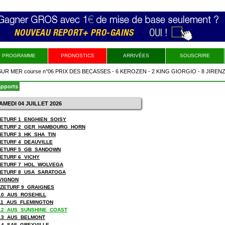
PROGRAMME
PRONOSTICS
ARRIVÉES
SOUSCRIRE
ER course n°06 PRIX DES BECASSES - 6 KEROZEN - 2 KING GIORGIO - 8 JIRENZO -
- 1 KANELLE DU NOYER - 5 GALOPIN FONTAINE - 9 INDESKAYA BIRD
apports
SAMEDI 04 JUILLET 2026
 ZETURF 1_ENGHIEN_SOISY
 ZETURF 2_GER_HAMBOURG_HORN
 ZETURF 3_HK_SHA_TIN
 ZETURF 4_DEAUVILLE
 ZETURF 5_GB_SANDOWN
ZETURF 6_VICHY
 ZETURF 7_HOL_WOLVEGA
 ZETURF 8_USA_SARATOGA
VIGNON
- ZETURF 9_GRAIGNES
10_AUS_ROSEHILL
11_AUS_FLEMINGTON
12_AUS_SUNSHINE_COAST
13_AUS_BELMONT
14_SAF_GREYVILLE