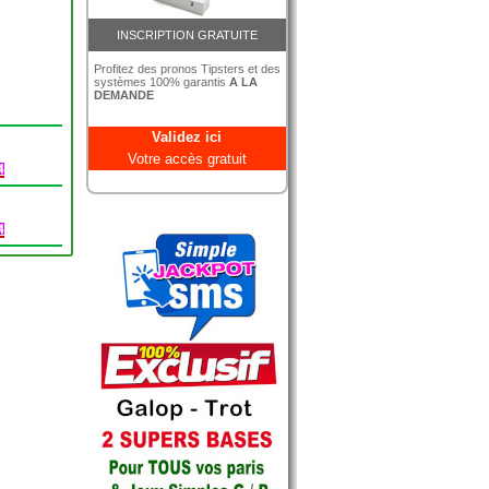
INSCRIPTION GRATUITE
Profitez des pronos Tipsters et des
systèmes 100% garantis
A LA
DEMANDE
Validez ici
Votre accès gratuit