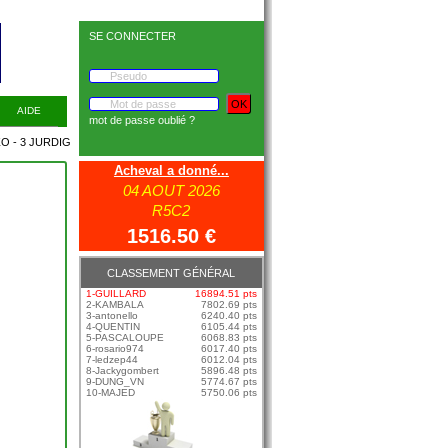
SE CONNECTER
AIDE
mot de passe oublié ?
 3 JURDIG
Acheval a donné...
04 AOUT 2026
R5C2
1516.50 €
CLASSEMENT GÉNÉRAL
1-GUILLARD
16894.51 pts
2-KAMBALA
7802.69 pts
3-antonello
6240.40 pts
4-QUENTIN
6105.44 pts
5-PASCALOUPE
6068.83 pts
6-rosario974
6017.40 pts
7-ledzep44
6012.04 pts
8-Jackygombert
5896.48 pts
9-DUNG_VN
5774.67 pts
10-MAJED
5750.06 pts