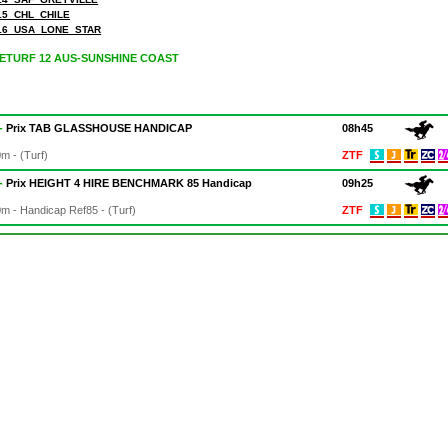
15_CHL_CHILE
16_USA_LONE_STAR
ZETURF 12 AUS-SUNSHINE COAST
 -
Prix TAB GLASSHOUSE HANDICAP
08h45
0m - (Turf)
ZTF
 -
Prix HEIGHT 4 HIRE BENCHMARK 85 Handicap
09h25
0m - Handicap Ref85 - (Turf)
ZTF