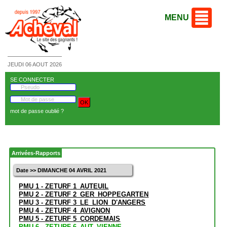
MENU
JEUDI 06 AOUT 2026
SE CONNECTER
mot de passe oublié ?
Arrivées-Rapports
Date >> DIMANCHE 04 AVRIL 2021
PMU 1 - ZETURF 1_AUTEUIL
PMU 2 - ZETURF 2_GER_HOPPEGARTEN
PMU 3 - ZETURF 3_LE_LION_D'ANGERS
PMU 4 - ZETURF 4_AVIGNON
PMU 5 - ZETURF 5_CORDEMAIS
PMU 6 - ZETURF 6_AUT_VIENNE