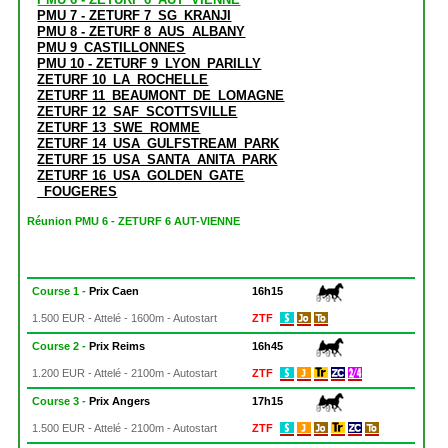
PMU 7 - ZETURF 7_SG_KRANJI
PMU 8 - ZETURF 8_AUS_ALBANY
PMU 9_CASTILLONNES
PMU 10 - ZETURF 9_LYON_PARILLY
ZETURF 10_LA_ROCHELLE
ZETURF 11_BEAUMONT_DE_LOMAGNE
ZETURF 12_SAF_SCOTTSVILLE
ZETURF 13_SWE_ROMME
ZETURF 14_USA_GULFSTREAM_PARK
ZETURF 15_USA_SANTA_ANITA_PARK
ZETURF 16_USA_GOLDEN_GATE
_FOUGERES
Réunion PMU 6 - ZETURF 6 AUT-VIENNE
Course 1 -
Prix Caen
16h15
1.500 EUR - Attelé - 1600m - Autostart
ZTF
Course 2 -
Prix Reims
16h45
1.200 EUR - Attelé - 2100m - Autostart
ZTF
Course 3 -
Prix Angers
17h15
1.500 EUR - Attelé - 2100m - Autostart
ZTF