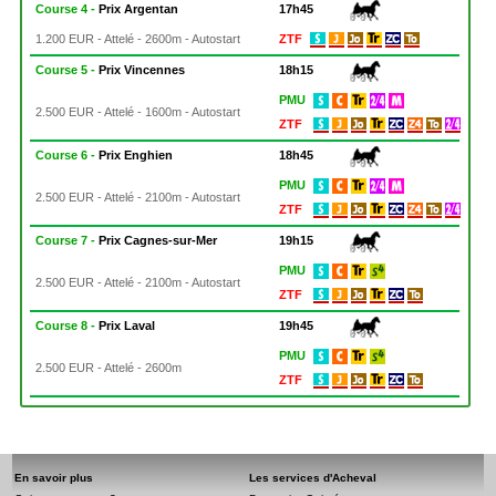
Course 4 -
Prix Argentan
17h45
1.200 EUR - Attelé - 2600m - Autostart
ZTF
Course 5 -
Prix Vincennes
18h15
PMU
2.500 EUR - Attelé - 1600m - Autostart
ZTF
Course 6 -
Prix Enghien
18h45
PMU
2.500 EUR - Attelé - 2100m - Autostart
ZTF
Course 7 -
Prix Cagnes-sur-Mer
19h15
PMU
2.500 EUR - Attelé - 2100m - Autostart
ZTF
Course 8 -
Prix Laval
19h45
PMU
2.500 EUR - Attelé - 2600m
ZTF
En savoir plus
Les services d'Acheval