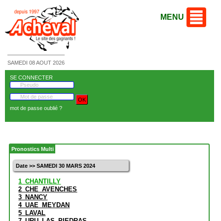
MENU
SAMEDI 08 AOUT 2026
SE CONNECTER
mot de passe oublié ?
Pronostics Multi
Date >> SAMEDI 30 MARS 2024
1_CHANTILLY
2_CHE_AVENCHES
3_NANCY
4_UAE_MEYDAN
5_LAVAL
7_URU_LAS_PIEDRAS