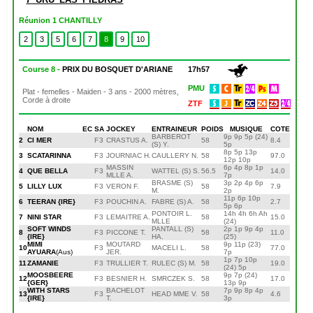
Réunion 1 CHANTILLY
2
3
5
6
7
8
9
10
Course 8 -
PRIX DU BOSQUET D'ARIANE
17h57
PMU
Plat - femelles - Maiden - 3 ans - 2000 mètres,
Corde à droite
ZTF
NOM
EC
S
A
JOCKEY
ENTRAINEUR
POIDS
MUSIQUE
COTE
BARBEROT
9p 9p 5p (24)
2
CI MER
F
3
CRASTUS A.
58
8.4
(S) Y.
5p
8p 5p 13p
3
SCATARINNA
F
3
JOURNIAC H.
CAULLERY N.
58
97.0
12p 10p
MASSIN
6p 4p 8p 1p
4
QUE BELLA
F
3
WATTEL (S) S.
56.5
14.0
MLLE A.
7p
BRASME (S)
3p 2p 4p 6p
5
LILLY LUX
F
3
VERON F.
58
7.9
M.
2p
11p 6p 10p
6
TEERAN {IRE}
F
3
POUCHIN A.
FABRE (S) A.
58
2.7
5p 6p
PONTOIR L.
14h 4h 6h Ah
7
NINI STAR
F
3
LEMAITRE A.
58
15.0
MLLE
(24)
SOFT WINDS
PANTALL (S)
2p 1p 9p 4p
8
F
3
PICCONE T.
58
11.0
{IRE}
HA.
(25)
MIMI
MOUTARD
9p 11p (23)
10
F
3
MACELI L.
58
77.0
AYUARA
(Aus)
JER.
7p
1p 7p 10p
11
ZAMANIE
F
3
TRULLIER T.
RULEC (S) M.
58
19.0
(24) 5p
MOOSBEERE
9p 7p (24)
12
F
3
BESNIER H.
SMRCZEK S.
58
17.0
{GER}
13p 9p
WITH STARS
BACHELOT
7p 9p 8p 4p
13
F
3
HEAD MME V.
58
4.6
{IRE}
T.
3p