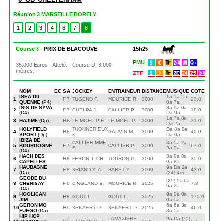
Réunion 3 MARSEILLE BORELY
1
2
3
4
6
7
8
Course 8 -
PRIX DE BLACOUVE
15h25
PMU
35.000 Euros - Attelé. - Course D, 3.000
mètres.
ZTF
NOM
EC
S
A
JOCKEY
ENTRAINEUR
DISTANCE
MUSIQUE
COTE
ISEA DU
1a 1a Da
1
F
7
TUGEND F.
MOURICE R.
3000
23.0
QUENNE
(P4)
0a 7a
ISIS DE SYVA
3a 9a 0a
2
F
7
GUELPA J.
CALLIER P.
3000
18.0
(D4)
Da 9a
1a 7a 8a
3
HAJIME
(Dp)
H
8
LE MOEL PIE.
LE MOEL P.
3000
31.0
Da 2a
HOLYFIELD
THONNERIEUX
Da 8a 0a
4
H
8
GAUVIN M.
3000
40.0
SPORT
(Dp)
K.
Da 0a
IBIZA DE
CALLIER MME
8a 5a 2a
5
BOURGOGNE
F
7
CALLIER P.
3000
67.0
E.
5a 5a
(D4)
HACH DES
3a 0a 8a
6
H
8
FERON J. CH.
TOURON G.
3000
35.0
CAPELLES
9a 8a
HAUBAGNE
9a Da 2a
7
F
8
BRIAND Y. A.
HARET Y.
3000
43.0
(Da)
(24) 4m
GEODE DU
(25) 5a 6a
8
CHERISAY
F
9
CINGLAND S.
MOURICE R.
3025
7.8
6a 2a
(D4)
HOOLIGAN
9a 0a 0a
9
H
8
GOUT L.
GOUT L.
3025
175.0
JIM
0a 0a
GERONIMO
6a 6a 3a
10
H
9
BEKAERT D.
BEKAERT D.
3025
46.0
FUEGO
(Da)
8a 5a
HIP HOP
LAMAZIERE
9a Da (25)