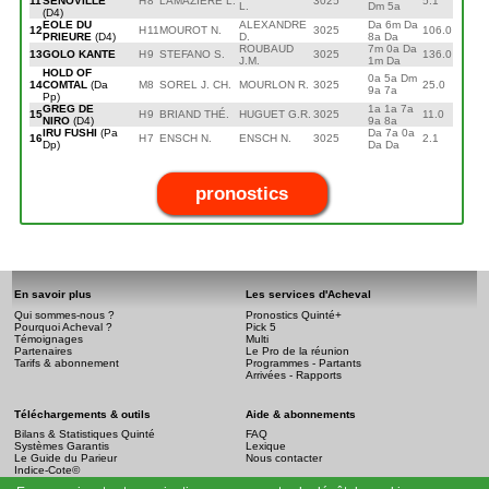
11
SENOVILLE
H
8
LAMAZIERE L.
3025
5.1
L.
Dm 5a
(D4)
EOLE DU
ALEXANDRE
Da 6m Da
12
H
11
MOUROT N.
3025
106.0
PRIEURE
(D4)
D.
8a Da
ROUBAUD
7m 0a Da
13
GOLO KANTE
H
9
STEFANO S.
3025
136.0
J.M.
1m Da
HOLD OF
0a 5a Dm
14
COMTAL
(Da
M
8
SOREL J. CH.
MOURLON R.
3025
25.0
9a 7a
Pp)
GREG DE
1a 1a 7a
15
H
9
BRIAND THÉ.
HUGUET G.R.
3025
11.0
NIRO
(D4)
9a 8a
IRU FUSHI
(Pa
Da 7a 0a
16
H
7
ENSCH N.
ENSCH N.
3025
2.1
Dp)
Da Da
pronostics
En savoir plus
Les services d'Acheval
Qui sommes-nous ?
Pronostics Quinté+
Pourquoi Acheval ?
Pick 5
Témoignages
Multi
Partenaires
Le Pro de la réunion
Tarifs & abonnement
Programmes - Partants
Arrivées - Rapports
Téléchargements & outils
Aide & abonnements
Bilans & Statistiques Quinté
FAQ
Systèmes Garantis
Lexique
Le Guide du Parieur
Nous contacter
Indice-Cote©