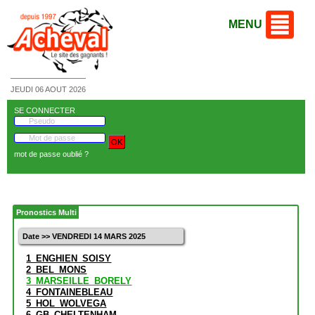
MENU
JEUDI 06 AOUT 2026
SE CONNECTER
mot de passe oublié ?
Pronostics Multi
Date >> VENDREDI 14 MARS 2025
1_ENGHIEN_SOISY
2_BEL_MONS
3_MARSEILLE_BORELY
4_FONTAINEBLEAU
5_HOL_WOLVEGA
6_GB_CHELTENHAM