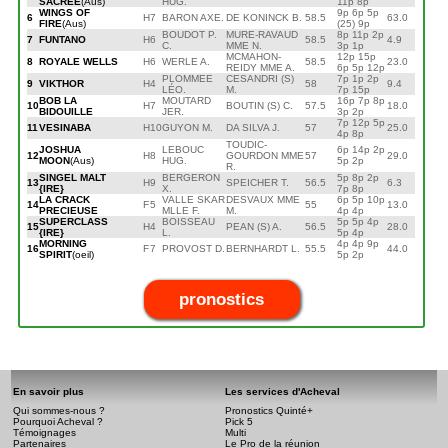
SACREE
(Aus)
HUG.
11p 8p
WINGS OF
9p 6p 5p
6
H
7
BARON AXE.
DE KONINCK B.
58.5
63.0
FIRE
(Aus)
(25) 9p
BOUDOT P.
MURE-RAVAUD
8p 11p 2p
7
FUNTANO
H
6
58.5
4.9
C.
MME N.
3p 1p
MCMAHON-
12p 15p
8
ROYALE WELLS
H
6
WERLE A.
58.5
23.0
REIDY MME A.
6p 5p 12p
PLOMMEE
CESANDRI (S)
7p 1p 2p
9
VIKTHOR
H
4
58
9.4
LÉO.
M.
7p 15p
BOB LA
MOUTARD
16p 7p 8p
10
H
7
BOUTIN (S) C.
57.5
18.0
BIDOUILLE
JER.
3p 2p
7p 12p 5p
11
VESINABA
H
10
GUYON M.
DA SILVA J.
57
25.0
4p 8p
TOUDIC-
JOSHUA
LEBOUC
6p 14p 2p
12
H
8
GOURDON MME
57
29.0
MOON
(Aus)
HUG.
5p 2p
R.
SINGEL MALT
BERGERON
5p 8p 2p
13
H
9
SPEICHER T.
56.5
6.3
{IRE}
X.
7p 8p
LA CRACK
VALLE SKAR
DESVAUX MME
6p 5p 10p
14
F
5
55
13.0
PRECIEUSE
MLLE F.
M.
4p 4p
SUPERCLASS
BOISSEAU
5p 5p 4p
15
H
4
PEAN (S) A.
56.5
28.0
{IRE}
L.
5p 4p
MORNING
4p 4p 9p
16
F
7
PROVOST D.
BERNHARDT L.
55.5
44.0
SPIRIT
(oeil)
5p 2p
pronostics
En savoir plus
Les services d'Acheval
Qui sommes-nous ?
Pronostics Quinté+
Pourquoi Acheval ?
Pick 5
Témoignages
Multi
Partenaires
Le Pro de la réunion