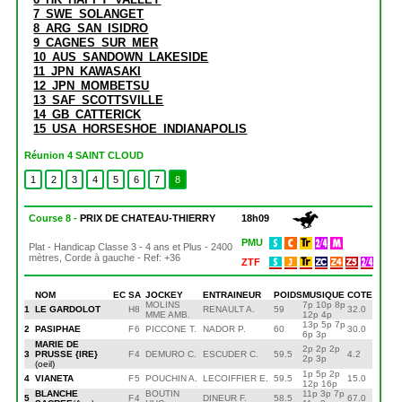
7_SWE_SOLANGET
8_ARG_SAN_ISIDRO
9_CAGNES_SUR_MER
10_AUS_SANDOWN_LAKESIDE
11_JPN_KAWASAKI
12_JPN_MOMBETSU
13_SAF_SCOTTSVILLE
14_GB_CATTERICK
15_USA_HORSESHOE_INDIANAPOLIS
Réunion 4 SAINT CLOUD
1
2
3
4
5
6
7
8
Course 8 -
PRIX DE CHATEAU-THIERRY
18h09
PMU
Plat - Handicap Classe 3 - 4 ans et Plus - 2400
mètres, Corde à gauche - Ref: +36
ZTF
NOM
EC
S
A
JOCKEY
ENTRAINEUR
POIDS
MUSIQUE
COTE
MOLINS
7p 10p 8p
1
LE GARDOLOT
H
8
RENAULT A.
59
32.0
MME AMB.
12p 4p
13p 5p 7p
2
PASIPHAE
F
6
PICCONE T.
NADOR P.
60
30.0
6p 3p
MARIE DE
2p 2p 2p
3
PRUSSE {IRE}
F
4
DEMURO C.
ESCUDER C.
59.5
4.2
2p 3p
(oeil)
1p 5p 2p
4
VIANETA
F
5
POUCHIN A.
LECOIFFIER E.
59.5
15.0
12p 16p
BLANCHE
BOUTIN
11p 3p 7p
5
F
4
DINEUR F.
58.5
67.0