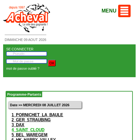
MENU
DIMANCHE 09 AOUT 2026
SE CONNECTER
mot de passe oublié ?
Programme-Partants
Date >> MERCREDI 08 JUILLET 2026
1_PORNICHET_LA_BAULE
2_GER_STRAUBING
3_DAX
4_SAINT_CLOUD
5_BEL_WAREGEM
6_HK_HAPPY_VALLEY