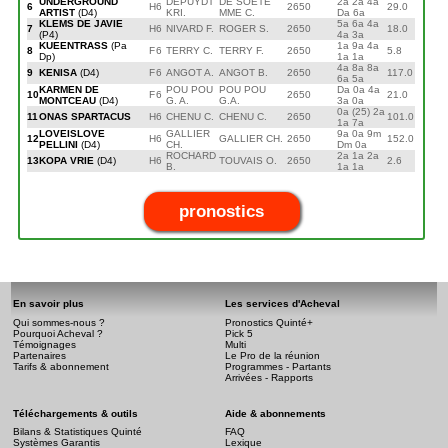
UNDERGROUND
DEPUYDT
DE SOETE
2a 2a 4a
6
H
6
2650
29.0
ARTIST
(D4)
KRI.
MME C.
Da 6a
KLEMS DE JAVIE
5a 6a 4a
7
H
6
NIVARD F.
ROGER S.
2650
18.0
(P4)
4a 3a
KUEENTRASS
(Pa
1a 9a 4a
8
F
6
TERRY C.
TERRY F.
2650
5.8
Dp)
1a 1a
4a 8a 8a
9
KENISA
(D4)
F
6
ANGOT A.
ANGOT B.
2650
117.0
6a 5a
KARMEN DE
POU POU
POU POU
Da 0a 4a
10
F
6
2650
21.0
MONTCEAU
(D4)
G. A.
G.A.
3a 0a
0a (25) 2a
11
ONAS SPARTACUS
H
6
CHENU C.
CHENU C.
2650
101.0
1a 7a
LOVEISLOVE
GALLIER
9a 0a 9m
12
H
6
GALLIER CH.
2650
152.0
PELLINI
(D4)
CH.
Dm 0a
ROCHARD
2a 1a 2a
13
KOPA VRIE
(D4)
H
6
TOUVAIS O.
2650
2.6
B.
1a 1a
pronostics
En savoir plus
Les services d'Acheval
Qui sommes-nous ?
Pronostics Quinté+
Pourquoi Acheval ?
Pick 5
Témoignages
Multi
Partenaires
Le Pro de la réunion
Tarifs & abonnement
Programmes - Partants
Arrivées - Rapports
Téléchargements & outils
Aide & abonnements
Bilans & Statistiques Quinté
FAQ
Systèmes Garantis
Lexique