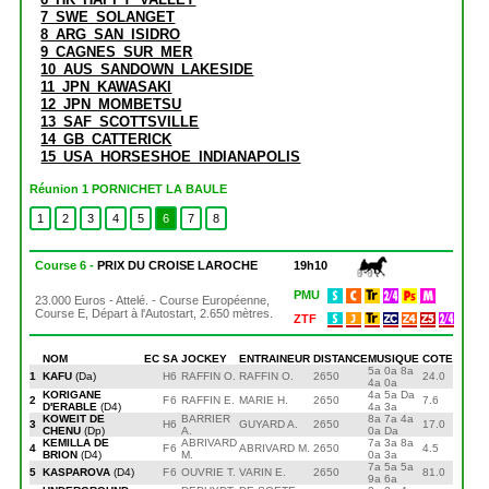
7_SWE_SOLANGET
8_ARG_SAN_ISIDRO
9_CAGNES_SUR_MER
10_AUS_SANDOWN_LAKESIDE
11_JPN_KAWASAKI
12_JPN_MOMBETSU
13_SAF_SCOTTSVILLE
14_GB_CATTERICK
15_USA_HORSESHOE_INDIANAPOLIS
Réunion 1 PORNICHET LA BAULE
1
2
3
4
5
6
7
8
Course 6 -
PRIX DU CROISE LAROCHE
19h10
PMU
23.000 Euros - Attelé. - Course Européenne,
Course E, Départ à l'Autostart, 2.650 mètres.
ZTF
NOM
EC
S
A
JOCKEY
ENTRAINEUR
DISTANCE
MUSIQUE
COTE
5a 0a 8a
1
KAFU
(Da)
H
6
RAFFIN O.
RAFFIN O.
2650
24.0
4a 0a
KORIGANE
4a 5a Da
2
F
6
RAFFIN E.
MARIE H.
2650
7.6
D'ERABLE
(D4)
4a 3a
KOWEIT DE
BARRIER
8a 7a 4a
3
H
6
GUYARD A.
2650
17.0
CHENU
(Dp)
A.
0a Da
KEMILLA DE
ABRIVARD
7a 3a 8a
4
F
6
ABRIVARD M.
2650
4.5
BRION
(D4)
M.
0a 3a
7a 5a 5a
5
KASPAROVA
(D4)
F
6
OUVRIE T.
VARIN E.
2650
81.0
9a 6a