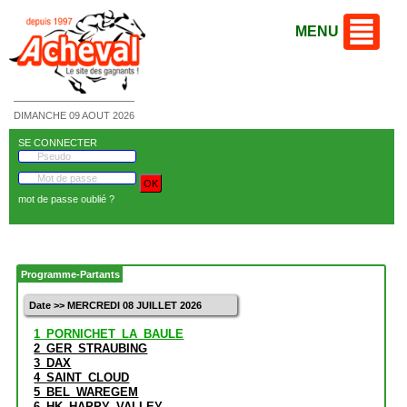
MENU
DIMANCHE 09 AOUT 2026
SE CONNECTER
mot de passe oublié ?
Programme-Partants
Date >> MERCREDI 08 JUILLET 2026
1_PORNICHET_LA_BAULE
2_GER_STRAUBING
3_DAX
4_SAINT_CLOUD
5_BEL_WAREGEM
6_HK_HAPPY_VALLEY