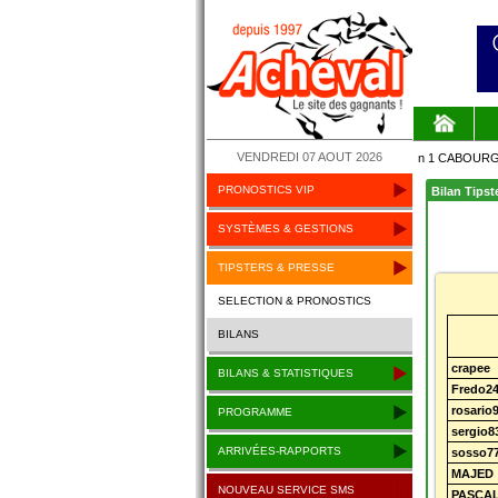
VENDREDI 07 AOUT 2026
CABOURG cou
PRONOSTICS VIP
POMMEREUX -
Bilan Tipst
TIERCÉ - QUARTÉ - QUINTÉ
SYSTÈMES & GESTIONS
PICK5
SYSTÈMES
TIPSTERS & PRESSE
MULTI
INDICE COTE
SELECTION & PRONOSTICS
COUPLÉ DU JOUR
ANALYSE PAR POSITION
BILANS
LES COUPS SURS
GESTIONS FINANCIÈRES
crapee
BILANS & STATISTIQUES
Fredo2
PRO DE LA RÉUNION
ASTUCES DE JEU
TIERCÉ - QUARTÉ - QUINTÉ
rosario
PROGRAMME
TROT ET RÉGULARITÉ
sergio8
PICK5
ARRIVÉES-RAPPORTS
sosso7
LE COUP DE POKER
MULTI
MAJED
SIMPLE JACKPOT
NOUVEAU SERVICE SMS
PASCA