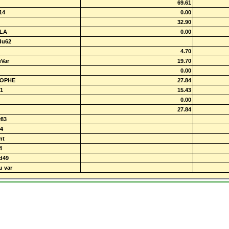
69.61
14
0.00
32.90
LA
0.00
du62
4.70
Var
19.70
0.00
TOPHE
27.84
31
15.43
0.00
27.84
y83
34
nt
4
d49
u var