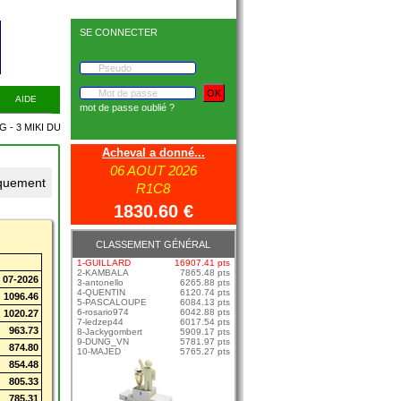
SE CONNECTER
AIDE
mot de passe oublié ?
3 MIKI DU
Acheval a donné...
06 AOUT 2026
R1C8
1830.60 €
CLASSEMENT GÉNÉRAL
1-GUILLARD
16907.41 pts
2-KAMBALA
7865.48 pts
07-2026
3-antonello
6265.88 pts
4-QUENTIN
6120.74 pts
1096.46
5-PASCALOUPE
6084.13 pts
6-rosario974
6042.88 pts
1020.27
7-ledzep44
6017.54 pts
963.73
8-Jackygombert
5909.17 pts
9-DUNG_VN
5781.97 pts
874.80
10-MAJED
5765.27 pts
854.48
805.33
785.31