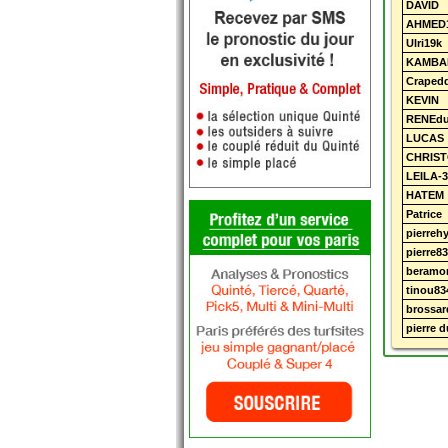
DAVID
AHMED
Ulri19k
KAMBA
Craped
KEVIN
RENEdu
LUCAS
CHRIS
LEILA-
HATEM
Patrice
pierreh
pierre8
beramo
tinou83
brossar
pierre d