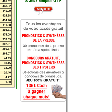
461.52
448.52
445.99
425.68
414.46
411.38
393.61
375.09
333.39
302.01
280.57
265.07
44.99
31.15
18.00
10.40
4.77
1.60